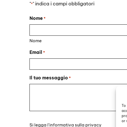
"
" indica i campi obbligatori
*
Nome
*
Nome
Email
*
Il tuo messaggio
*
To 
acc
pro
Si
or 
Si legga l'
informativa sulla privacy