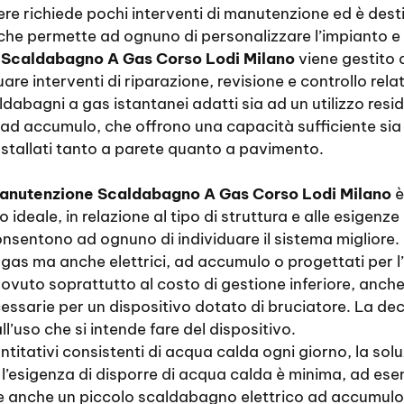
re richiede pochi interventi di manutenzione ed è des
 che permette ad ognuno di personalizzare l’impianto e 
Scaldabagno A Gas Corso Lodi Milano
viene gestito d
uare interventi di riparazione, revisione e controllo relat
bagni a gas istantanei adatti sia ad un utilizzo reside
i ad accumulo, che offrono una capacità sufficiente sia 
 installati tanto a parete quanto a pavimento.
anutenzione Scaldabagno A Gas Corso Lodi Milano
è
 ideale, in relazione al tipo di struttura e alle esigenz
nsentono ad ognuno di individuare il sistema migliore. 
gas ma anche elettrici, ad accumulo o progettati per l’
vuto soprattutto al costo di gestione inferiore, anche s
cessarie per un dispositivo dotato di bruciatore. La de
ll’uso che si intende fare del dispositivo.
itativi consistenti di acqua calda ogni giorno, la soluz
’esigenza di disporre di acqua calda è minima, ad esem
ente anche un piccolo scaldabagno elettrico ad accumulo