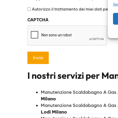
legga
Ges
l'informativa
Autorizzo il trattamento dei miei dati persona
sulla
CAPTCHA
privacy
*
I nostri servizi per
Man
Manutenzione Scaldabagno A Gas 
Milano
Manutenzione Scaldabagno A Gas J
Lodi Milano