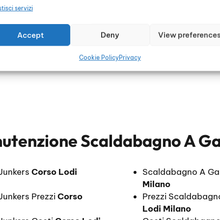
tisci servizi
li
Accept
Deny
View preference
Cookie Policy
Privacy
utenzione Scaldabagno A Gas
Junkers
Corso Lodi
Scaldabagno A Ga
Milano
unkers Prezzi
Corso
Prezzi Scaldabagn
Lodi Milano