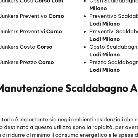
Junkers Costi
Corso Lodi
Costi Scaldabagno
Milano
Junkers Preventivo
Corso
Preventivo Scalda
Lodi Milano
unkers Preventivi
Corso
Preventivi Scalda
Lodi Milano
Junkers Costo
Corso
Costo Scaldabagn
Lodi Milano
Junkers Prezzo
Corso
Prezzo Scaldabagn
Lodi Milano
Manutenzione Scaldabagno A 
ario è importante sia negli ambienti residenziali che ne
to destinato a questo utilizzo sono la rapidità, per av
tà di ridurre al minimo il consumo energetico e le spese d