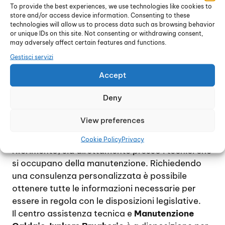
dispositivo e di provvedere, se necessario, alla
To provide the best experiences, we use technologies like cookies to
sostituzione dei pezzi di ricambio usurati.
store and/or access device information. Consenting to these
Per quanto riguarda la manutenzione
technologies will allow us to process data such as browsing behavior
or unique IDs on this site. Not consenting or withdrawing consent,
obbligatoria delle caldaie, normalmente sui
may adversely affect certain features and functions.
dispositivi domestici viene effettuata ogni due
Gestisci servizi
anni, e consiste in un controllo generale delle
condizioni della caldaia oltre alla verifica dei
Accept
residui di combustione e al rilascio del bollino
Deny
blu.
Tuttavia, trattandosi di norme soggette a
View preferences
modifiche frequenti, si consiglia di informarsi
preventivamente sia presso il Comune di
Cookie Policy
Privacy
riferimento, sia direttamente presso i tecnici che
si occupano della manutenzione. Richiedendo
una consulenza personalizzata è possibile
ottenere tutte le informazioni necessarie per
essere in regola con le disposizioni legislative.
Il centro assistenza tecnica e
Manutenzione