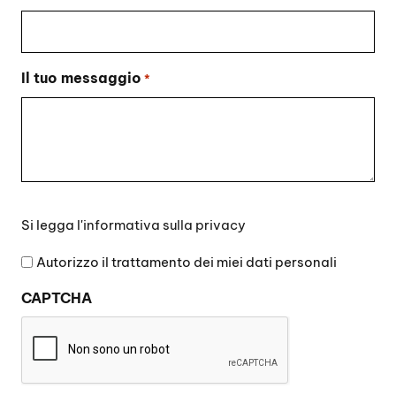
Il tuo messaggio
*
Si
Si legga l'
informativa sulla privacy
legga
l'informativa
Autorizzo il trattamento dei miei dati personali
sulla
CAPTCHA
privacy
*