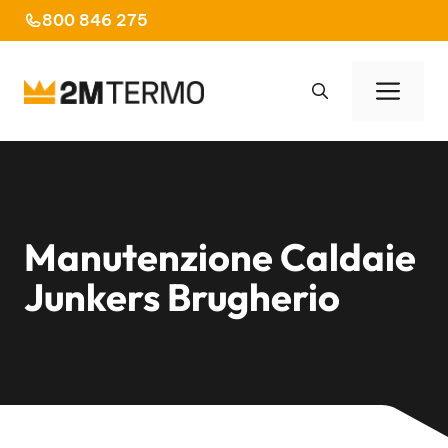
Vai
800 846 275
al
contenuto
Men
Manutenzione Caldaie
Junkers Brugherio