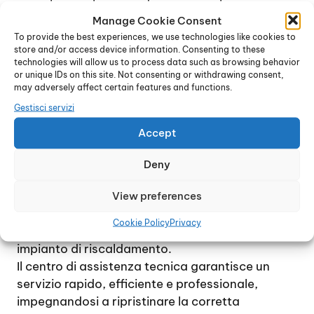
complesse, che prevedono magari lo
smontaggio completo della caldaia e la
Manage Cookie Consent
To provide the best experiences, we use technologies like cookies to
sostituzione di una o più parti interne.
store and/or access device information. Consenting to these
Contattando il centro di assistenza tecnica, è
technologies will allow us to process data such as browsing behavior
possibile ricevere immediatamente una
or unique IDs on this site. Not consenting or withdrawing consent,
may adversely affect certain features and functions.
consulenza specifica e accordarsi per un
sopralluogo, al fine di verificare l’entità e la
Gestisci servizi
natura del guasto. In genere, se possibile, il
Accept
problema viene gestito entro poche ore dalla
chiamata.
Deny
L’intento è quello di raggiungere la totale
soddisfazione di ogni cliente e di ripristinare nel
View preferences
più breve tempo possibile il perfetto
Cookie Policy
Privacy
funzionamento della caldaia e del relativo
impianto di riscaldamento.
Il centro di assistenza tecnica garantisce un
servizio rapido, efficiente e professionale,
impegnandosi a ripristinare la corretta