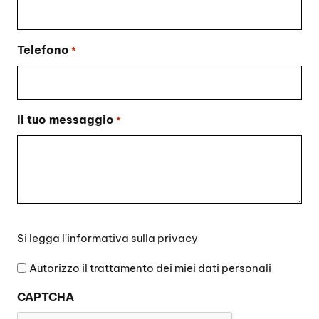
Telefono
*
Il tuo messaggio
*
Si
Si legga l'
informativa sulla privacy
legga
l'informativa
Autorizzo il trattamento dei miei dati personali
sulla
CAPTCHA
privacy
*