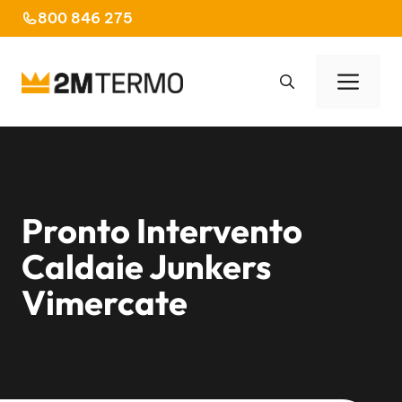
Vai
800 846 275
al
contenuto
Men
Pronto Intervento
Caldaie Junkers
Vimercate