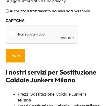
Si legga l'
informativa sulla privacy
legga
l'informativa
Autorizzo il trattamento dei miei dati personali
sulla
CAPTCHA
privacy
*
I nostri servizi per
Sostituzione
Caldaie Junkers Milano
Prezzi Sostituzione Caldaie Junkers
Milano
Costi Sostituzione Caldaie Junkers
Milano