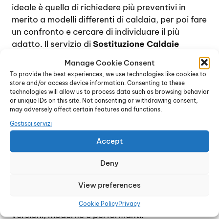
ideale è quella di richiedere più preventivi in
merito a modelli differenti di caldaia, per poi fare
un confronto e cercare di individuare il più
adatto. Il servizio di
Sostituzione Caldaie
Junkers Milano
è disponibile per effettuare un
Manage Cookie Consent
sopralluogo nell’ambiente in cui la caldaia dovrà
To provide the best experiences, we use technologies like cookies to
essere installata, proponendo diverse soluzioni
store and/or access device information. Consenting to these
e orientando il cliente verso la scelta migliore.
technologies will allow us to process data such as browsing behavior
or unique IDs on this site. Not consenting or withdrawing consent,
Il marchio Junkers, leader nel settore della
may adversely affect certain features and functions.
progettazione e produzione di caldaie,
Gestisci servizi
scaldacqua e sistemi per il riscaldamento e la
Accept
climatizzazione, propone una vasta scelta di
dispositivi di ultima generazione: caldaie a
Deny
condensazione, performanti ed economiche,
caldaie da interno dalle dimensioni compatte,
View preferences
caldaie a basamento o murali, modelli a tenuta
stagna da installare in esterno e tanti altre
Cookie Policy
Privacy
versioni, moderne e performanti.