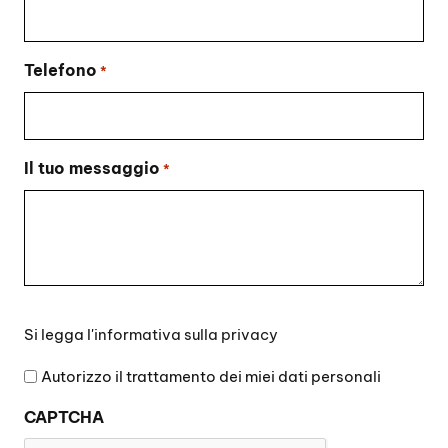
Telefono
*
Il tuo messaggio
*
Si
Si legga l'
informativa sulla privacy
legga
l'informativa
Autorizzo il trattamento dei miei dati personali
sulla
CAPTCHA
privacy
*