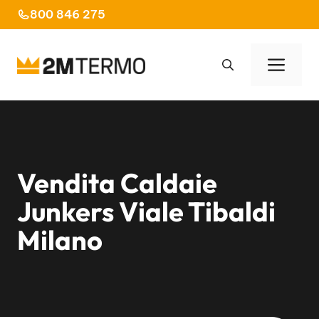
Vai
800 846 275
al
contenuto
Men
Vendita Caldaie
Junkers Viale Tibaldi
Milano