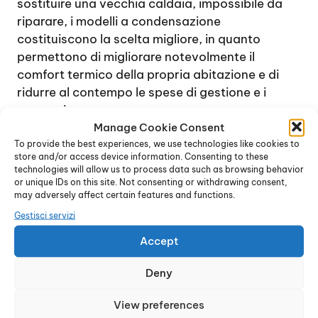
sostituire una vecchia caldaia, impossibile da
riparare, i modelli a condensazione
costituiscono la scelta migliore, in quanto
permettono di migliorare notevolmente il
comfort termico della propria abitazione e di
ridurre al contempo le spese di gestione e i
consumi.
Grazie alla tecnologia innovativa sulla quale si
Manage Cookie Consent
To provide the best experiences, we use technologies like cookies to
basano questi dispositivi, vengono utilizzati i
store and/or access device information. Consenting to these
vapori di combustione, dalla temperatura molto
technologies will allow us to process data such as browsing behavior
elevata, per incrementare la potenza
or unique IDs on this site. Not consenting or withdrawing consent,
may adversely affect certain features and functions.
dell’impianto riscaldante. Infatti, una caldaia,
durante il processo di combustione,
Gestisci servizi
normalmente genera vapori che possono
Accept
facilmente raggiungere anche una temperatura
di circa 150° e oltre.
Deny
Il sistema delle caldaie a condensazione
permette di riutilizzare questo calore e
View preferences