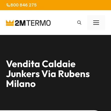
Vai
800 846 275
al
contenuto
Men
Vendita Caldaie
Junkers Via Rubens
Milano