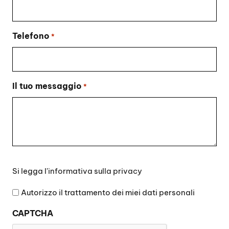
Telefono
*
Il tuo messaggio
*
Si
Si legga l'
informativa sulla privacy
legga
l'informativa
Autorizzo il trattamento dei miei dati personali
sulla
CAPTCHA
privacy
*