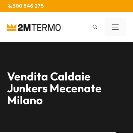
Vai
800 846 275
al
contenuto
Men
Vendita Caldaie
Junkers Mecenate
Milano