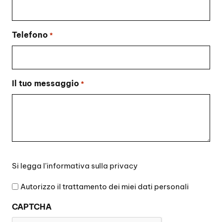
Telefono
*
Il tuo messaggio
*
Si
Si legga l'
informativa sulla privacy
legga
l'informativa
Autorizzo il trattamento dei miei dati personali
sulla
CAPTCHA
privacy
*