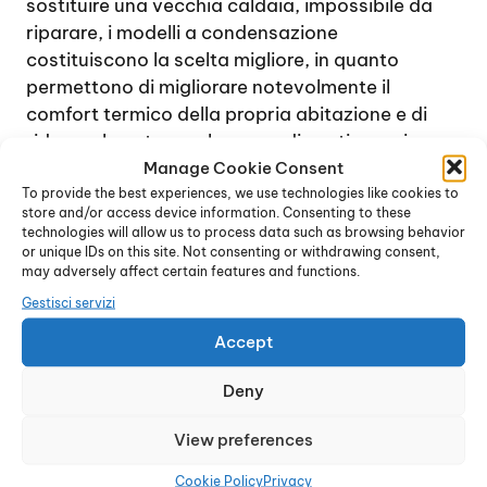
sostituire una vecchia caldaia, impossibile da
riparare, i modelli a condensazione
costituiscono la scelta migliore, in quanto
permettono di migliorare notevolmente il
comfort termico della propria abitazione e di
ridurre al contempo le spese di gestione e i
consumi.
Manage Cookie Consent
To provide the best experiences, we use technologies like cookies to
Grazie alla tecnologia innovativa sulla quale si
store and/or access device information. Consenting to these
basano questi dispositivi, vengono utilizzati i
technologies will allow us to process data such as browsing behavior
vapori di combustione, dalla temperatura molto
or unique IDs on this site. Not consenting or withdrawing consent,
may adversely affect certain features and functions.
elevata, per incrementare la potenza
dell’impianto riscaldante. Infatti, una caldaia,
Gestisci servizi
durante il processo di combustione,
Accept
normalmente genera vapori che possono
facilmente raggiungere anche una temperatura
Deny
di circa 150° e oltre.
Il sistema delle caldaie a condensazione
View preferences
permette di riutilizzare questo calore e
Cookie Policy
Privacy