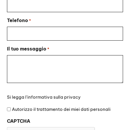
Telefono
*
Il tuo messaggio
*
Si
Si legga l'
informativa sulla privacy
legga
l'informativa
Autorizzo il trattamento dei miei dati personali
sulla
CAPTCHA
privacy
*