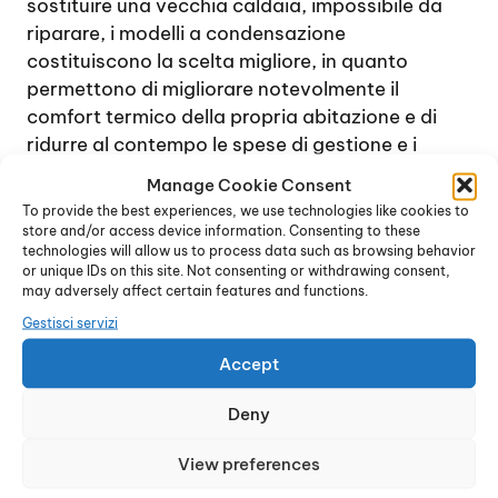
sostituire una vecchia caldaia, impossibile da
riparare, i modelli a condensazione
costituiscono la scelta migliore, in quanto
permettono di migliorare notevolmente il
comfort termico della propria abitazione e di
ridurre al contempo le spese di gestione e i
consumi.
Manage Cookie Consent
Grazie alla tecnologia innovativa sulla quale si
To provide the best experiences, we use technologies like cookies to
basano questi dispositivi, vengono utilizzati i
store and/or access device information. Consenting to these
technologies will allow us to process data such as browsing behavior
vapori di combustione, dalla temperatura molto
or unique IDs on this site. Not consenting or withdrawing consent,
elevata, per incrementare la potenza
may adversely affect certain features and functions.
dell’impianto riscaldante. Infatti, una caldaia,
Gestisci servizi
durante il processo di combustione,
Accept
normalmente genera vapori che possono
facilmente raggiungere anche una temperatura
Deny
di circa 150° e oltre.
Il sistema delle caldaie a condensazione
View preferences
permette di riutilizzare questo calore e