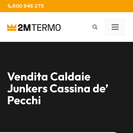
Vai
800 846 275
al
contenuto
Men
Vendita Caldaie
Junkers Cassina de’
Pecchi