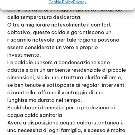
sfruttarlo per potenziare l’impianto riscaldante,
Cookie Policy
Privacy
con il risultato di un raggiungimento più rapido
della temperatura desiderata.
Oltre a migliorare notevolmente il comfort
abitativo, queste caldaie garantiscono un
risparmio notevole: per tale ragione possono
essere considerate un vero e proprio
investimento.
Le caldaie Junkers a condensazione sono
adatte sia in un ambiente residenziale di piccole
dimensioni, sia in una struttura plurifamiliare e,
se ben tenute e sottoposte ai regolari interventi
di controllo, offrono il vantaggio di una
lunghissima durata nel tempo.
Scaldabagni domestici per la produzione di
acqua calda sanitaria
Avere a disposizione acqua calda istantanea è
una necessità di ogni famiglia, e spesso è molto