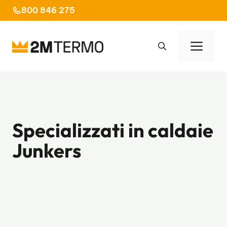
Vai
800 846 275
al
contenuto
Men
Specializzati in caldaie
Junkers