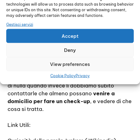
technologies will allow us to process data such as browsing behavior
consigli anche su come
evitare di sprecare
or unique IDs on this site. Not consenting or withdrawing consent,
combustibile
e quindi quali sono i segreti da
may adversely affect certain features and functions.
questo punto di vista perché di sicuro li
Gestisci servizi
conosceranno semplicemente perché
Accept
conosceranno il nostro modello di caldaia a
memoria
Deny
Di sicuro non dobbiamo essere superficiali Nel
View preferences
senso che magari la nostra caldaia può darci
Cookie Policy
Privacy
qualche segnale d’allarme e noi facciamo finta
di nulla quando invece li dobbiamo subito
contattarle che almeno possano
venire a
domicilio per fare un check-up
, e vedere di che
cosa si tratta.
Link Utili: