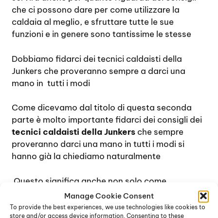
che ci possono dare per come utilizzare la
caldaia al meglio, e sfruttare tutte le sue
funzioni e in genere sono tantissime le stesse
Dobbiamo fidarci dei tecnici caldaisti della
Junkers che proveranno sempre a darci una
mano in tutti i modi
Come dicevamo dal titolo di questa seconda
parte è molto importante fidarci dei consigli dei
tecnici caldaisti della Junkers
che sempre
proveranno darci una mano in tutti i modi si
hanno già la chiediamo naturalmente
Questo significa anche non solo come
dicevamo nella prima parte
chiedere consigli
Manage Cookie Consent
per quanto riguarda le varie funzioni della
To provide the best experiences, we use technologies like cookies to
store and/or access device information. Consenting to these
caldaia
ma per esempio possiamo chiedere