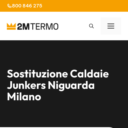
Vai
800 846 275
al
contenuto
Men
Sostituzione Caldaie
Junkers Niguarda
Milano