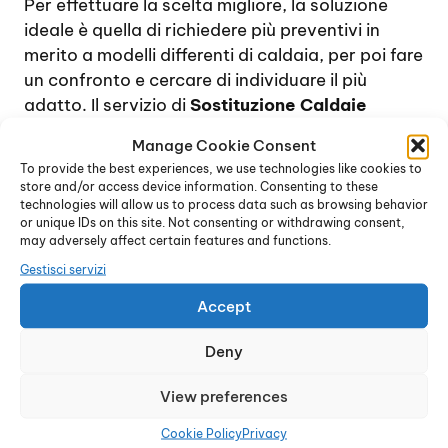
Per effettuare la scelta migliore, la soluzione
ideale è quella di richiedere più preventivi in
merito a modelli differenti di caldaia, per poi fare
un confronto e cercare di individuare il più
adatto. Il servizio di
Sostituzione Caldaie
Junkers Niguarda Milano
è disponibile per
Manage Cookie Consent
effettuare un sopralluogo nell’ambiente in cui la
To provide the best experiences, we use technologies like cookies to
caldaia dovrà essere installata, proponendo
store and/or access device information. Consenting to these
diverse soluzioni e orientando il cliente verso la
technologies will allow us to process data such as browsing behavior
or unique IDs on this site. Not consenting or withdrawing consent,
scelta migliore.
may adversely affect certain features and functions.
Il marchio Junkers, leader nel settore della
Gestisci servizi
progettazione e produzione di caldaie,
scaldacqua e sistemi per il riscaldamento e la
Accept
climatizzazione, propone una vasta scelta di
Deny
dispositivi di ultima generazione: caldaie a
condensazione, performanti ed economiche,
View preferences
caldaie da interno dalle dimensioni compatte,
caldaie a basamento o murali, modelli a tenuta
Cookie Policy
Privacy