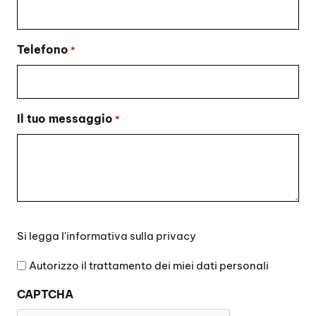
Telefono
*
Il tuo messaggio
*
Si
Si legga l'
informativa sulla privacy
legga
l'informativa
Autorizzo il trattamento dei miei dati personali
sulla
CAPTCHA
privacy
*