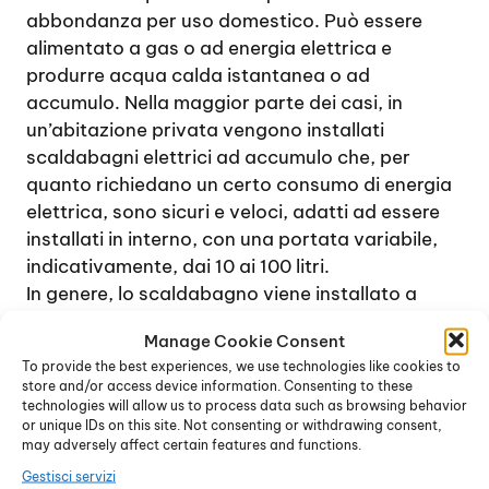
abbondanza per uso domestico. Può essere
alimentato a gas o ad energia elettrica e
produrre acqua calda istantanea o ad
accumulo. Nella maggior parte dei casi, in
un’abitazione privata vengono installati
scaldabagni elettrici ad accumulo che, per
quanto richiedano un certo consumo di energia
elettrica, sono sicuri e veloci, adatti ad essere
installati in interno, con una portata variabile,
indicativamente, dai 10 ai 100 litri.
In genere, lo scaldabagno viene installato a
parete, in bagno o in cucina, raramente a
Manage Cookie Consent
pavimento, a meno che non si tratti di un
To provide the best experiences, we use technologies like cookies to
dispositivo di grandi dimensioni. Per ridurre al
store and/or access device information. Consenting to these
minimo le spese di gestione, si consiglia di
technologies will allow us to process data such as browsing behavior
or unique IDs on this site. Not consenting or withdrawing consent,
installare uno scaldabagno di proporzioni
may adversely affect certain features and functions.
adeguate alle effettive necessità, tenendo
Gestisci servizi
conto che, approssimativamente, il consumo di