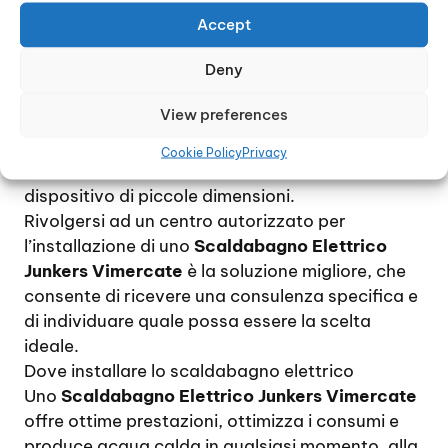
energia elettrica per due persone si aggira
Accept
intorno ai 60 litri al giorno.
Deny
Per una famiglia di 4 / 5 persona, che utilizzino
quotidianamente acqua calda, si consiglia di
View preferences
scegliere un modello piuttosto capiente mentre,
nel caso di un uso occasionale, ad esempio in un
Cookie Policy
Privacy
ufficio o in una seconda casa, è sufficiente un
dispositivo di piccole dimensioni.
Rivolgersi ad un centro autorizzato per
l’installazione di uno
Scaldabagno Elettrico
Junkers Vimercate
è la soluzione migliore, che
consente di ricevere una consulenza specifica e
di individuare quale possa essere la scelta
ideale.
Dove installare lo scaldabagno elettrico
Uno
Scaldabagno Elettrico Junkers Vimercate
offre ottime prestazioni, ottimizza i consumi e
produce acqua calda in qualsiasi momento, alla