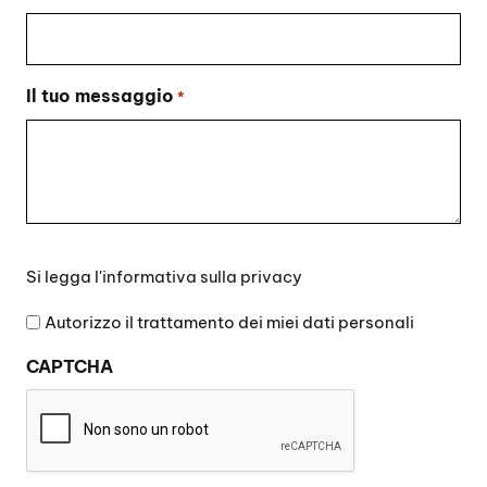
Il tuo messaggio
*
Si
Si legga l'
informativa sulla privacy
legga
l'informativa
Autorizzo il trattamento dei miei dati personali
sulla
CAPTCHA
privacy
*