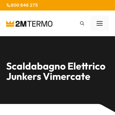
Vai
800 846 275
al
contenuto
Men
Scaldabagno Elettrico
Junkers Vimercate