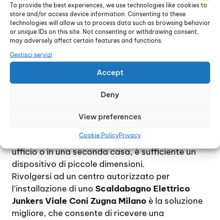
pavimento, a meno che non si tratti di un
To provide the best experiences, we use technologies like cookies to
store and/or access device information. Consenting to these
dispositivo di grandi dimensioni. Per ridurre al
technologies will allow us to process data such as browsing behavior
minimo le spese di gestione, si consiglia di
or unique IDs on this site. Not consenting or withdrawing consent,
installare uno scaldabagno di proporzioni
may adversely affect certain features and functions.
adeguate alle effettive necessità, tenendo
Gestisci servizi
conto che, approssimativamente, il consumo di
Accept
energia elettrica per due persone si aggira
intorno ai 60 litri al giorno.
Deny
Per una famiglia di 4 / 5 persona, che utilizzino
quotidianamente acqua calda, si consiglia di
View preferences
scegliere un modello piuttosto capiente mentre,
Cookie Policy
Privacy
nel caso di un uso occasionale, ad esempio in un
ufficio o in una seconda casa, è sufficiente un
dispositivo di piccole dimensioni.
Rivolgersi ad un centro autorizzato per
l’installazione di uno
Scaldabagno Elettrico
Junkers Viale Coni Zugna Milano
è la soluzione
migliore, che consente di ricevere una