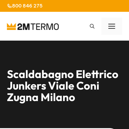
Vai
800 846 275
al
contenuto
Men
Scaldabagno Elettrico
Junkers Viale Coni
Zugna Milano