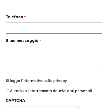
Telefono
*
Il tuo messaggio
*
Si
Si legga l'
informativa sulla privacy
legga
l'informativa
Autorizzo il trattamento dei miei dati personali
sulla
CAPTCHA
privacy
*