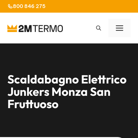
Vai
800 846 275
al
contenuto
Men
Scaldabagno Elettrico
Junkers Monza San
Fruttuoso