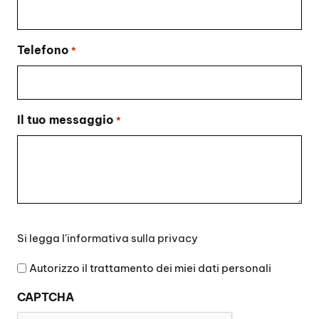
Telefono
*
Il tuo messaggio
*
Si
Si legga l'
informativa sulla privacy
legga
l'informativa
Autorizzo il trattamento dei miei dati personali
sulla
CAPTCHA
privacy
*