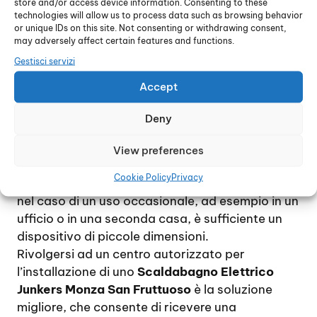
store and/or access device information. Consenting to these
pavimento, a meno che non si tratti di un
technologies will allow us to process data such as browsing behavior
dispositivo di grandi dimensioni. Per ridurre al
or unique IDs on this site. Not consenting or withdrawing consent,
minimo le spese di gestione, si consiglia di
may adversely affect certain features and functions.
installare uno scaldabagno di proporzioni
Gestisci servizi
adeguate alle effettive necessità, tenendo
Accept
conto che, approssimativamente, il consumo di
energia elettrica per due persone si aggira
Deny
intorno ai 60 litri al giorno.
Per una famiglia di 4 / 5 persona, che utilizzino
View preferences
quotidianamente acqua calda, si consiglia di
Cookie Policy
Privacy
scegliere un modello piuttosto capiente mentre,
nel caso di un uso occasionale, ad esempio in un
ufficio o in una seconda casa, è sufficiente un
dispositivo di piccole dimensioni.
Rivolgersi ad un centro autorizzato per
l’installazione di uno
Scaldabagno Elettrico
Junkers Monza San Fruttuoso
è la soluzione
migliore, che consente di ricevere una