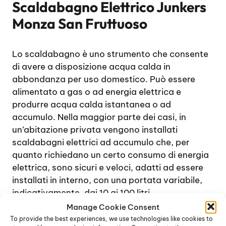
Scaldabagno Elettrico Junkers
Monza San Fruttuoso
Lo scaldabagno è uno strumento che consente
di avere a disposizione acqua calda in
abbondanza per uso domestico. Può essere
alimentato a gas o ad energia elettrica e
produrre acqua calda istantanea o ad
accumulo. Nella maggior parte dei casi, in
un’abitazione privata vengono installati
scaldabagni elettrici ad accumulo che, per
quanto richiedano un certo consumo di energia
elettrica, sono sicuri e veloci, adatti ad essere
installati in interno, con una portata variabile,
indicativamente, dai 10 ai 100 litri.
In genere, lo scaldabagno viene installato a
Manage Cookie Consent
parete, in bagno o in cucina, raramente a
To provide the best experiences, we use technologies like cookies to