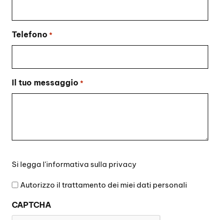
Telefono
*
Il tuo messaggio
*
Si
Si legga l'
informativa sulla privacy
legga
l'informativa
Autorizzo il trattamento dei miei dati personali
sulla
CAPTCHA
privacy
*