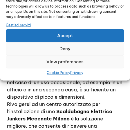
store and/or access device information. Consenting to these
pavimento, a meno che non si tratti di un
technologies will allow us to process data such as browsing behavior
dispositivo di grandi dimensioni. Per ridurre al
or unique IDs on this site. Not consenting or withdrawing consent,
minimo le spese di gestione, si consiglia di
may adversely affect certain features and functions.
installare uno scaldabagno di proporzioni
Gestisci servizi
adeguate alle effettive necessità, tenendo
Accept
conto che, approssimativamente, il consumo di
energia elettrica per due persone si aggira
Deny
intorno ai 60 litri al giorno.
Per una famiglia di 4 / 5 persona, che utilizzino
View preferences
quotidianamente acqua calda, si consiglia di
Cookie Policy
Privacy
scegliere un modello piuttosto capiente mentre,
nel caso di un uso occasionale, ad esempio in un
ufficio o in una seconda casa, è sufficiente un
dispositivo di piccole dimensioni.
Rivolgersi ad un centro autorizzato per
l’installazione di uno
Scaldabagno Elettrico
Junkers Mecenate Milano
è la soluzione
migliore, che consente di ricevere una