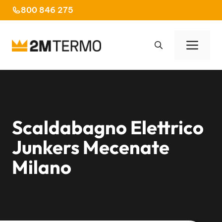
Vai
800 846 275
al
contenuto
Men
Scaldabagno Elettrico
Junkers Mecenate
Milano