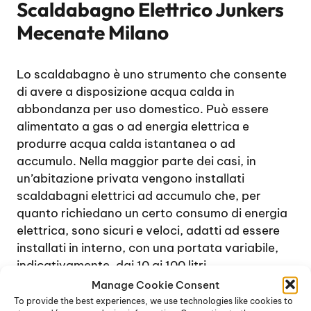
Scaldabagno Elettrico Junkers
Mecenate Milano
Lo scaldabagno è uno strumento che consente
di avere a disposizione acqua calda in
abbondanza per uso domestico. Può essere
alimentato a gas o ad energia elettrica e
produrre acqua calda istantanea o ad
accumulo. Nella maggior parte dei casi, in
un’abitazione privata vengono installati
scaldabagni elettrici ad accumulo che, per
quanto richiedano un certo consumo di energia
elettrica, sono sicuri e veloci, adatti ad essere
installati in interno, con una portata variabile,
indicativamente, dai 10 ai 100 litri.
In genere, lo scaldabagno viene installato a
Manage Cookie Consent
parete, in bagno o in cucina, raramente a
To provide the best experiences, we use technologies like cookies to