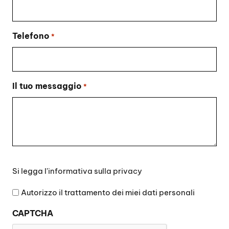
Telefono
*
Il tuo messaggio
*
Si
Si legga l'
informativa sulla privacy
legga
l'informativa
Autorizzo il trattamento dei miei dati personali
sulla
CAPTCHA
privacy
*