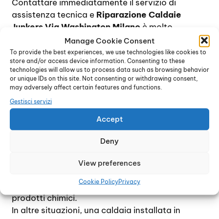
Contattare immediatamente il servizio di
assistenza tecnica e
Riparazione Caldaie
Junkers Via Washington Milano
è molto
importante, in quanto consente agli operatori di
Manage Cookie Consent
capire subito la natura del guasto e pianificare
To provide the best experiences, we use technologies like cookies to
store and/or access device information. Consenting to these
la riparazione di conseguenza.
technologies will allow us to process data such as browsing behavior
Le cause di un guasto alla caldaia possono
or unique IDs on this site. Not consenting or withdrawing consent,
essere diverse. Talvolta, il problema non è
may adversely affect certain features and functions.
legato al dispositivo stesso ma ad un
Gestisci servizi
inconveniente che riguarda le tubature dei
Accept
caloriferi, ostruite dal calcare, o ad una
combustione incompleta o non corretta, oppure
Deny
ancora all’accumulo di polvere e detriti
all’interno della caldaia, specialmente se
View preferences
installata all’esterno, con la necessità di
Cookie Policy
Privacy
ricorrere ad una procedura di lavaggio con
prodotti chimici.
In altre situazioni, una caldaia installata in