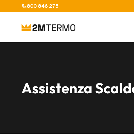
Vai
800 846 275
al
contenuto
Assistenza Scal