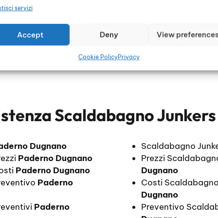
tisci servizi
Accept
Deny
View preference
Cookie Policy
Privacy
istenza Scaldabagno Junker
aderno Dugnano
Scaldabagno Junk
rezzi
Paderno Dugnano
Prezzi Scaldabagn
osti
Paderno Dugnano
Dugnano
reventivo
Paderno
Costi Scaldabagno
Dugnano
eventivi
Paderno
Preventivo Scalda