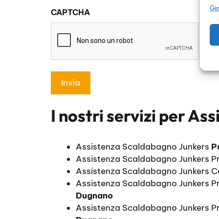
sulla
Ges
CAPTCHA
privacy
*
I nostri servizi per
Ass
Assistenza Scaldabagno Junkers
P
Assistenza Scaldabagno Junkers P
Assistenza Scaldabagno Junkers C
Assistenza Scaldabagno Junkers P
Dugnano
Assistenza Scaldabagno Junkers Pr