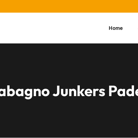
Home
dabagno Junkers Pa