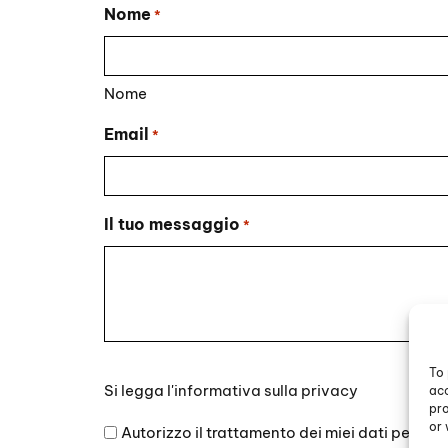
Nome
*
Nome
Email
*
Il tuo messaggio
*
To 
Si
Si legga l'
informativa sulla privacy
acc
legga
pro
l'informativa
or 
Autorizzo il trattamento dei miei dati persona