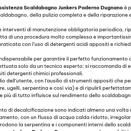
ssistenza Scaldabagno Junkers Paderno Dugnano
è p
aldabagno, della pulizia completa e della riparazione e
e interventi di manutenzione obbligatoria periodica, ripa
ratta di una procedura molto complessa e importantiss
 praticata con l’uso di detergenti acidi appositi e rich
ndispensabile per garantire il perfetto funzionamento 
effettuata solo da un tecnico esperto: si raccomanda di 
iti detergenti chimici professionali.
io dell’utente, con l’ausilio di strumenti appositi che per
e, ugelli, serpentina e così via) e di ripulirli perfettat
he più di tutto influisce sul rendimento dello scaldaba
ento di decalcificazione sono indicati almeno una volta
asamento, con un flusso di acqua calda ridotto, irregolar
orrodono la serpentina e i componenti interni dello scal