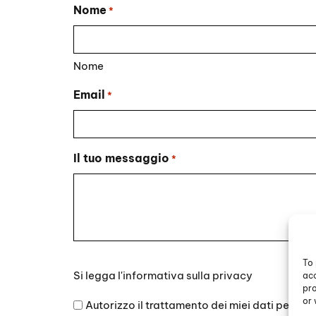
Nome
*
Nome
Email
*
Il tuo messaggio
*
To 
Si
Si legga l'
informativa sulla privacy
acc
legga
pro
l'informativa
or 
Autorizzo il trattamento dei miei dati persona