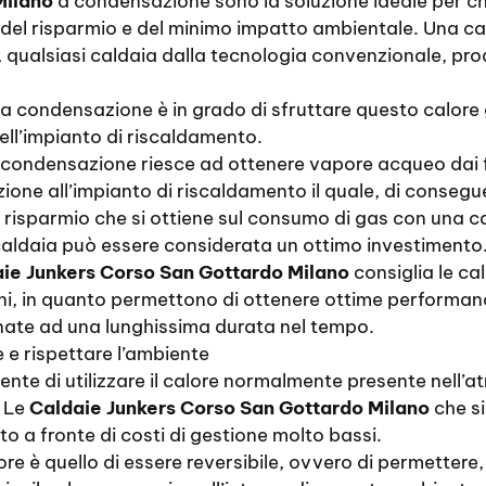
Milano
a condensazione sono la soluzione ideale per chi
o del risparmio e del minimo impatto ambientale. Una ca
, qualsiasi caldaia dalla tecnologia convenzionale, p
a a condensazione è in grado di sfruttare questo calore
dell’impianto di riscaldamento.
 condensazione riesce ad ottenere vapore acqueo dai fu
one all’impianto di riscaldamento il quale, di consegu
l risparmio che si ottiene sul consumo di gas con una 
 caldaia può essere considerata un ottimo investimento
ie Junkers Corso San Gottardo Milano
consiglia le ca
ni, in quanto permettono di ottenere ottime performanc
nate ad una lunghissima durata nel tempo.
 e rispettare l’ambiente
nte di utilizzare il calore normalmente presente nell’a
. Le
Caldaie Junkers Corso San Gottardo Milano
che si
o a fronte di costi di gestione molto bassi.
e è quello di essere reversibile, ovvero di permettere, ne