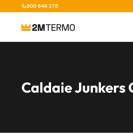
Vai
800 846 275
al
contenuto
Caldaie Junkers 