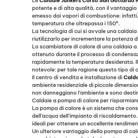
Le
Caldaie Junkers Corso San Gottardo 
potente e di alta qualità, con il vantaggi
emesso dai vapori di combustione: infatti
temperatura che oltrepassa i 150°.
La tecnologia di cui si avvale una caldai
riutilizzarlo per incrementare la potenza 
Lo scambiatore di calore di una caldaia a
ottenuto durante il processo di condensazi
rapidamente la temperatura desiderata. I
notevole: per tale ragione questo tipo di
Il centro di vendita e installazione di
Calda
ambiente residenziale di piccole dimensio
non danneggiano l’ambiente e sono desti
Caldaie a pompa di calore per risparmiare
La pompa di calore è un sistema che conse
dell’acqua dell’impianto di riscaldamento
ideali per ottenere un eccellente rendiment
Un ulteriore vantaggio della pompa di calor