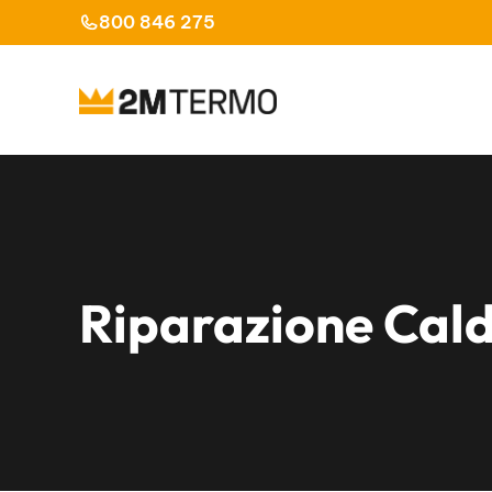
Vai
800 846 275
al
contenuto
Riparazione Cald