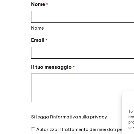
Nome
*
Nome
Email
*
Il tuo messaggio
*
To 
Si
Si legga l'
informativa sulla privacy
acc
legga
pro
l'informativa
or 
Autorizzo il trattamento dei miei dati persona