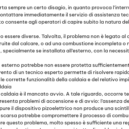
ta sempre un certo disagio, in quanto provoca l’interr
 Contattare immediatamente il servizio di assistenza te
 consente agli operatori di capire subito la natura del
o essere diverse. Talvolta, il problema non è legato al
ostruite dal calcare, o ad una combustione incompleta o
ia, specialmente se installata all’esterno, con la necess
a in esterno potrebbe non essere protetta sufficientemen
vento di un tecnico esperto permette di risolvere rapid
e corrette funzionalità della caldaia e del relativo im
ldaia
a caldaia è il mancato avvio. A tale riguardo, occorre t
resenta problemi di accensione e di avvio: l’assenza de
ure il dispositivo pizoelettrico non produce una scinti
scarsa potrebbe compromettere il processo di combus
itare questo problema, molto spesso è sufficiente una re