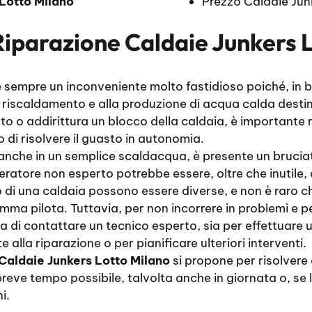
Lotto Milano
Prezzo Caldaie Jun
Riparazione Caldaie Junkers 
 sempre un inconveniente molto fastidioso poiché, in ba
 riscaldamento e alla produzione di acqua calda desti
to o addirittura un blocco della caldaia, è importante
 di risolvere il guasto in autonomia.
 anche in un semplice scaldacqua, è presente un bruci
eratore non esperto potrebbe essere, oltre che inutile
i una caldaia possono essere diverse, e non è raro che 
ma pilota. Tuttavia, per non incorrere in problemi e p
la di contattare un tecnico esperto, sia per effettuare 
lla riparazione o per pianificare ulteriori interventi.
Caldaie Junkers Lotto Milano
si propone per risolvere 
eve tempo possibile, talvolta anche in giornata o, se la
i.