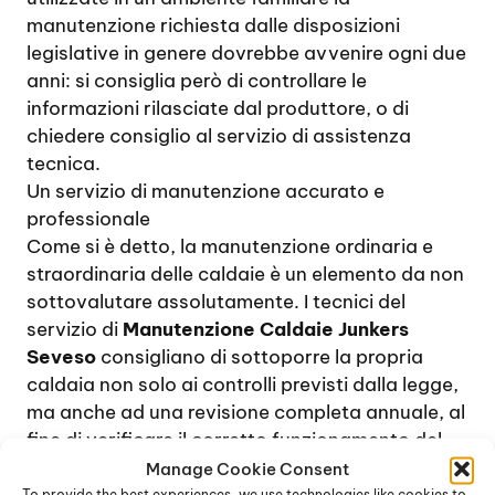
manutenzione richiesta dalle disposizioni
legislative in genere dovrebbe avvenire ogni due
anni: si consiglia però di controllare le
informazioni rilasciate dal produttore, o di
chiedere consiglio al servizio di assistenza
tecnica.
Un servizio di manutenzione accurato e
professionale
Come si è detto, la manutenzione ordinaria e
straordinaria delle caldaie è un elemento da non
sottovalutare assolutamente. I tecnici del
servizio di
Manutenzione Caldaie Junkers
Seveso
consigliano di sottoporre la propria
caldaia non solo ai controlli previsti dalla legge,
ma anche ad una revisione completa annuale, al
fine di verificare il corretto funzionamento del
dispositivo e di provvedere, se necessario, alla
Manage Cookie Consent
To provide the best experiences, we use technologies like cookies to