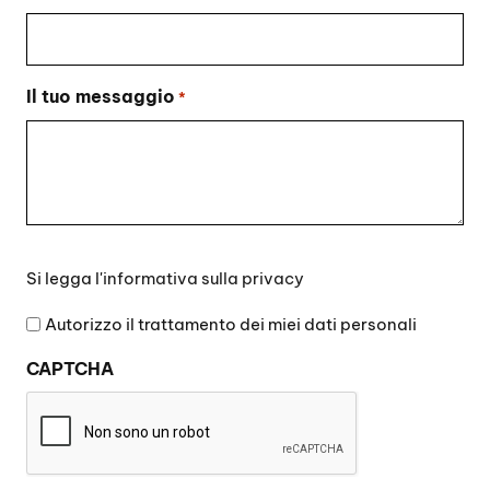
Il tuo messaggio
*
Si
Si legga l'
informativa sulla privacy
legga
l'informativa
Autorizzo il trattamento dei miei dati personali
sulla
CAPTCHA
privacy
*