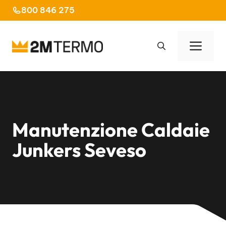
Vai
800 846 275
al
contenuto
Men
Manutenzione Caldaie
Junkers Seveso