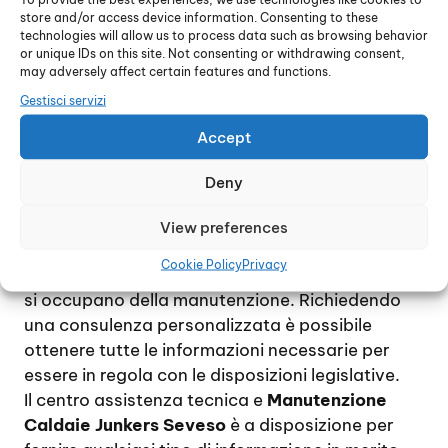
sostituzione dei pezzi di ricambio usurati.
store and/or access device information. Consenting to these
Per quanto riguarda la manutenzione
technologies will allow us to process data such as browsing behavior
obbligatoria delle caldaie, normalmente sui
or unique IDs on this site. Not consenting or withdrawing consent,
may adversely affect certain features and functions.
dispositivi domestici viene effettuata ogni due
anni, e consiste in un controllo generale delle
Gestisci servizi
condizioni della caldaia oltre alla verifica dei
Accept
residui di combustione e al rilascio del bollino
blu.
Deny
Tuttavia, trattandosi di norme soggette a
modifiche frequenti, si consiglia di informarsi
View preferences
preventivamente sia presso il Comune di
Cookie Policy
Privacy
riferimento, sia direttamente presso i tecnici che
si occupano della manutenzione. Richiedendo
una consulenza personalizzata è possibile
ottenere tutte le informazioni necessarie per
essere in regola con le disposizioni legislative.
Il centro assistenza tecnica e
Manutenzione
Caldaie Junkers Seveso
è a disposizione per