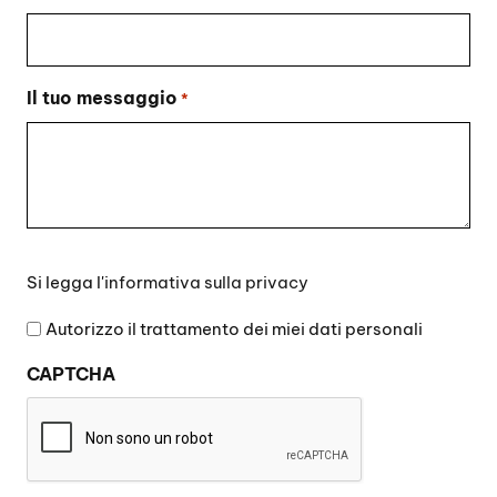
Il tuo messaggio
*
Si
Si legga l'
informativa sulla privacy
legga
l'informativa
Autorizzo il trattamento dei miei dati personali
sulla
CAPTCHA
privacy
*