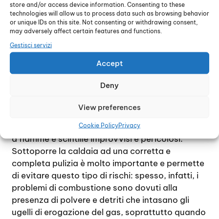
assolutamente qualsiasi intervento fai da te e di
store and/or access device information. Consenting to these
technologies will allow us to process data such as browsing behavior
rivolgersi immediatamente ad un tecnico
or unique IDs on this site. Not consenting or withdrawing consent,
esperto: la presenza di un bruciatore a gas e di
may adversely affect certain features and functions.
un processo di combustione rendono necessario
Gestisci servizi
l’intervento di un esperto, per evitare rischi
Accept
anche di grave entità per la salute delle persone
e dell’ambiente naturale.
Deny
Occorre tenere presente che una combustione
incompleta o non corretta può provocare
View preferences
l’emissione di ossido di carbonio in percentuali
tali da diventare tossico, e potrebbe dare luogo
Cookie Policy
Privacy
a fiamme e scintille improvvisi e pericolosi.
Sottoporre la caldaia ad una corretta e
completa pulizia è molto importante e permette
di evitare questo tipo di rischi: spesso, infatti, i
problemi di combustione sono dovuti alla
presenza di polvere e detriti che intasano gli
ugelli di erogazione del gas, soprattutto quando