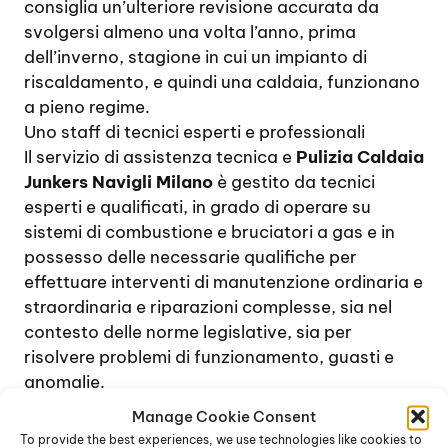
consiglia un’ulteriore revisione accurata da
svolgersi almeno una volta l’anno, prima
dell’inverno, stagione in cui un impianto di
riscaldamento, e quindi una caldaia, funzionano
a pieno regime.
Uno staff di tecnici esperti e professionali
Il servizio di assistenza tecnica e
Pulizia Caldaia
Junkers Navigli Milano
è gestito da tecnici
esperti e qualificati, in grado di operare su
sistemi di combustione e bruciatori a gas e in
possesso delle necessarie qualifiche per
effettuare interventi di manutenzione ordinaria e
straordinaria e riparazioni complesse, sia nel
contesto delle norme legislative, sia per
risolvere problemi di funzionamento, guasti e
anomalie.
In caso di blocchi della caldaia e problemi di
Manage Cookie Consent
funzionamento, si raccomanda di evitare
To provide the best experiences, we use technologies like cookies to