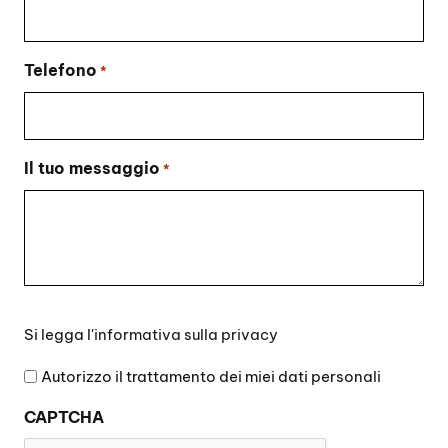
Telefono
*
Il tuo messaggio
*
Si
Si legga l'
informativa sulla privacy
legga
l'informativa
Autorizzo il trattamento dei miei dati personali
sulla
CAPTCHA
privacy
*