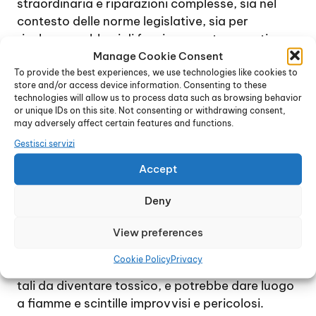
straordinaria e riparazioni complesse, sia nel
contesto delle norme legislative, sia per
risolvere problemi di funzionamento, guasti e
anomalie.
Manage Cookie Consent
To provide the best experiences, we use technologies like cookies to
In caso di blocchi della caldaia e problemi di
store and/or access device information. Consenting to these
funzionamento, si raccomanda di evitare
technologies will allow us to process data such as browsing behavior
assolutamente qualsiasi intervento fai da te e di
or unique IDs on this site. Not consenting or withdrawing consent,
may adversely affect certain features and functions.
rivolgersi immediatamente ad un tecnico
esperto: la presenza di un bruciatore a gas e di
Gestisci servizi
un processo di combustione rendono necessario
Accept
l’intervento di un esperto, per evitare rischi
anche di grave entità per la salute delle persone
Deny
e dell’ambiente naturale.
Occorre tenere presente che una combustione
View preferences
incompleta o non corretta può provocare
Cookie Policy
Privacy
l’emissione di ossido di carbonio in percentuali
tali da diventare tossico, e potrebbe dare luogo
a fiamme e scintille improvvisi e pericolosi.