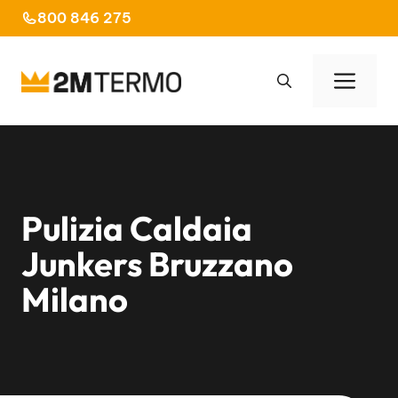
Vai
800 846 275
al
contenuto
Men
Pulizia Caldaia
Junkers Bruzzano
Milano