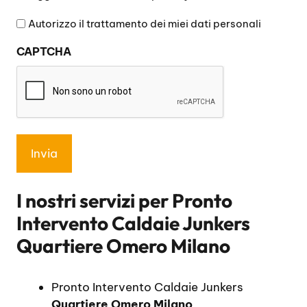
legga
l'informativa
Autorizzo il trattamento dei miei dati personali
sulla
CAPTCHA
privacy
*
I nostri servizi per
Pronto
Intervento Caldaie Junkers
Quartiere Omero Milano
Pronto Intervento Caldaie Junkers
Quartiere Omero Milano