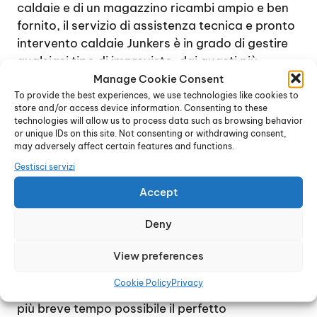
caldaie e di un magazzino ricambi ampio e ben
fornito, il servizio di assistenza tecnica e pronto
intervento caldaie Junkers è in grado di gestire
qualsiasi tipo di imprevisto, dai guasti più
semplici e rapidi da gestire alle situazioni più
Manage Cookie Consent
complesse, che prevedono magari lo
To provide the best experiences, we use technologies like cookies to
store and/or access device information. Consenting to these
smontaggio completo della caldaia e la
technologies will allow us to process data such as browsing behavior
sostituzione di una o più parti interne.
or unique IDs on this site. Not consenting or withdrawing consent,
may adversely affect certain features and functions.
Contattando il centro di assistenza tecnica, è
possibile ricevere immediatamente una
Gestisci servizi
consulenza specifica e accordarsi per un
Accept
sopralluogo, al fine di verificare l’entità e la
natura del guasto. In genere, se possibile, il
Deny
problema viene gestito entro poche ore dalla
chiamata.
View preferences
L’intento è quello di raggiungere la totale
Cookie Policy
Privacy
soddisfazione di ogni cliente e di ripristinare nel
più breve tempo possibile il perfetto