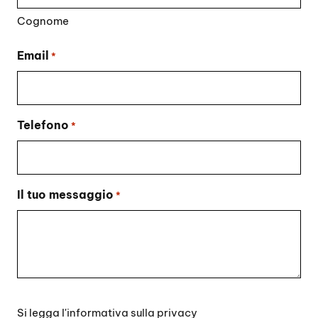
Cognome
Email
*
Telefono
*
Il tuo messaggio
*
Si
Si legga l'
informativa sulla privacy