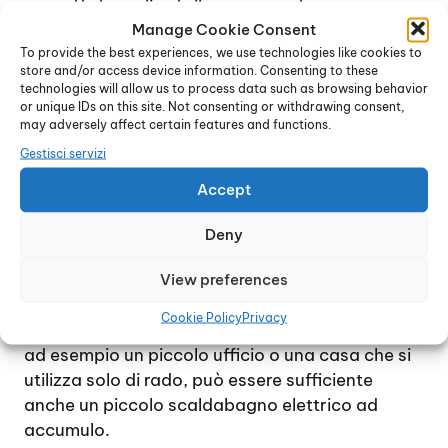
progettati per l’installazione in esterno.
Il vantaggio di uno scaldabagno a gas è dovuto
Manage Cookie Consent
To provide the best experiences, we use technologies like cookies to
soprattutto al costo di gestione inferiore, anche
store and/or access device information. Consenting to these
se l’installazione in genere è più costosa, in
technologies will allow us to process data such as browsing behavior
quanto richiede tutte le precauzioni necessarie
or unique IDs on this site. Not consenting or withdrawing consent,
may adversely affect certain features and functions.
per un dispositivo dotato di bruciatore. La
decisione di installare uno scaldabagno a gas o
Gestisci servizi
elettrico è relativa alle necessità e all’uso che si
Accept
intende fare del dispositivo.
Nel caso di una famiglia che consuma
Deny
quantitativi consistenti di acqua calda ogni
giorno, la soluzione migliore è quella di uno
View preferences
scaldabagno a gas istantaneo. Se invece
Cookie Policy
Privacy
l’esigenza di disporre di acqua calda è minima,
ad esempio un piccolo ufficio o una casa che si
utilizza solo di rado, può essere sufficiente
anche un piccolo scaldabagno elettrico ad
accumulo.