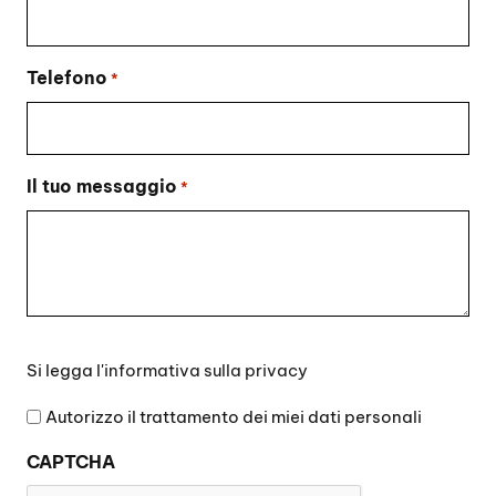
Telefono
*
Il tuo messaggio
*
Si
Si legga l'
informativa sulla privacy
legga
l'informativa
Autorizzo il trattamento dei miei dati personali
sulla
CAPTCHA
privacy
*