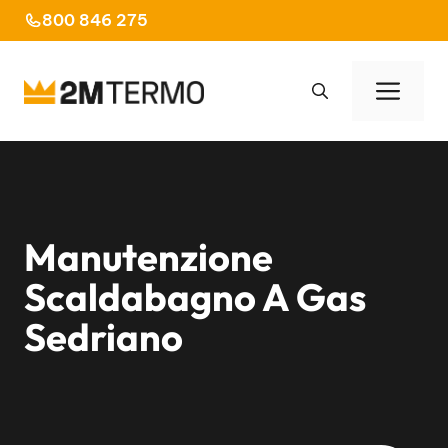
Vai
800 846 275
al
contenuto
Men
Manutenzione
Scaldabagno A Gas
Sedriano