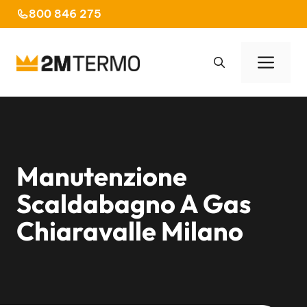
Vai
800 846 275
al
contenuto
Men
Manutenzione
Scaldabagno A Gas
Chiaravalle Milano