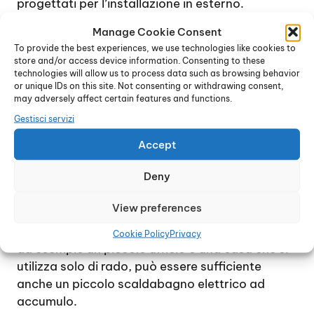
progettati per l’installazione in esterno.
Il vantaggio di uno scaldabagno a gas è dovuto
Manage Cookie Consent
soprattutto al costo di gestione inferiore, anche
To provide the best experiences, we use technologies like cookies to
se l’installazione in genere è più costosa, in
store and/or access device information. Consenting to these
quanto richiede tutte le precauzioni necessarie
technologies will allow us to process data such as browsing behavior
or unique IDs on this site. Not consenting or withdrawing consent,
per un dispositivo dotato di bruciatore. La
may adversely affect certain features and functions.
decisione di installare uno scaldabagno a gas o
Gestisci servizi
elettrico è relativa alle necessità e all’uso che si
intende fare del dispositivo.
Accept
Nel caso di una famiglia che consuma
Deny
quantitativi consistenti di acqua calda ogni
giorno, la soluzione migliore è quella di uno
View preferences
scaldabagno a gas istantaneo. Se invece
l’esigenza di disporre di acqua calda è minima,
Cookie Policy
Privacy
ad esempio un piccolo ufficio o una casa che si
utilizza solo di rado, può essere sufficiente
anche un piccolo scaldabagno elettrico ad
accumulo.