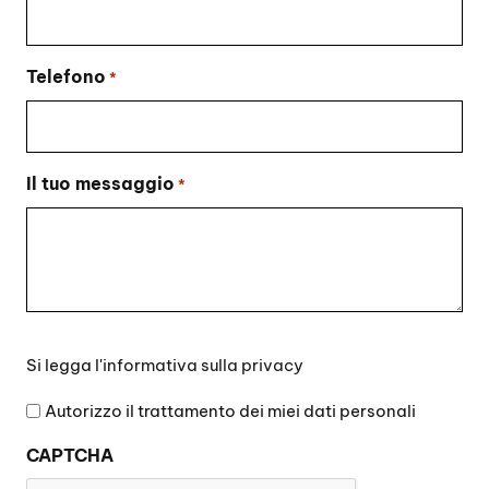
Telefono
*
Il tuo messaggio
*
Si
Si legga l'
informativa sulla privacy
legga
l'informativa
Autorizzo il trattamento dei miei dati personali
sulla
CAPTCHA
privacy
*