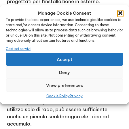
progettati per l’installazione in esterno.
Il vantaggio di uno scaldabagno a gas è dovuto
Manage Cookie Consent
soprattutto al costo di gestione inferiore, anche
To provide the best experiences, we use technologies like cookies to
se l’installazione in genere è più costosa, in
store and/or access device information. Consenting to these
quanto richiede tutte le precauzioni necessarie
technologies will allow us to process data such as browsing behavior
or unique IDs on this site. Not consenting or withdrawing consent,
per un dispositivo dotato di bruciatore. La
may adversely affect certain features and functions.
decisione di installare uno scaldabagno a gas o
Gestisci servizi
elettrico è relativa alle necessità e all’uso che si
intende fare del dispositivo.
Accept
Nel caso di una famiglia che consuma
Deny
quantitativi consistenti di acqua calda ogni
giorno, la soluzione migliore è quella di uno
View preferences
scaldabagno a gas istantaneo. Se invece
l’esigenza di disporre di acqua calda è minima,
Cookie Policy
Privacy
ad esempio un piccolo ufficio o una casa che si
utilizza solo di rado, può essere sufficiente
anche un piccolo scaldabagno elettrico ad
accumulo.