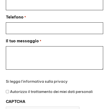
Telefono
*
Il tuo messaggio
*
Si
Si legga l'
informativa sulla privacy
legga
l'informativa
Autorizzo il trattamento dei miei dati personali
sulla
CAPTCHA
privacy
*