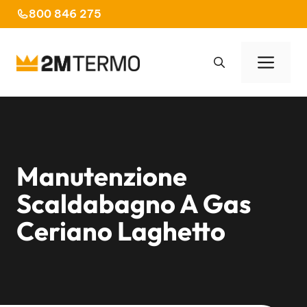
Vai
800 846 275
al
contenuto
Men
Manutenzione
Scaldabagno A Gas
Ceriano Laghetto