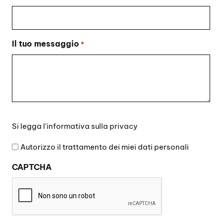
Il tuo messaggio
*
Si
Si legga l'
informativa sulla privacy
legga
l'informativa
Autorizzo il trattamento dei miei dati personali
sulla
CAPTCHA
privacy
*