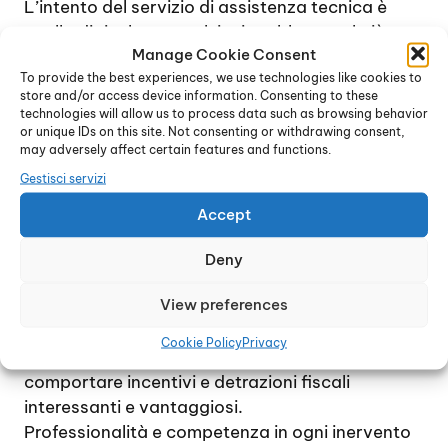
L’intento del servizio di assistenza tecnica è
quello di risolvere qualsiasi problema nel più
Manage Cookie Consent
breve tempo possibile, con la massima
To provide the best experiences, we use technologies like cookies to
precisione e la minima spesa per l’assistito.
store and/or access device information. Consenting to these
Solo quando effettivamente necessario, ad
technologies will allow us to process data such as browsing behavior
esempio nel caso di modelli molto vecchi per i
or unique IDs on this site. Not consenting or withdrawing consent,
may adversely affect certain features and functions.
quali è difficile, o troppo costoso, reperire i pezzi
Gestisci servizi
di ricambio, il tecnico che interviene per la
riparazione potrebbe consigliare la sostituzione
Accept
e l’installazione di una nuova caldaia, più
moderna e performante.
Deny
A tale riguardo, è bene considerare che spesso
View preferences
la sostituzione di un vecchio dispositivo con una
caldaia di ultima generazione (ad esempio, un
Cookie Policy
Privacy
modello a condensazione), potrebbe
comportare incentivi e detrazioni fiscali
interessanti e vantaggiosi.
Professionalità e competenza in ogni inervento