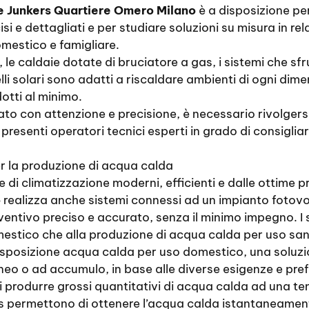
ie Junkers Quartiere Omero Milano
è a disposizione per
si e dettagliati e per studiare soluzioni su misura in re
mestico e famigliare.
, le caldaie dotate di bruciatore a gas, i sistemi che s
elli solari sono adatti a riscaldare ambienti di ogni di
otti al minimo.
uato con attenzione e precisione, è necessario rivolger
presenti operatori tecnici esperti in grado di consigliar
er la produzione di acqua calda
 di climatizzazione moderni, efficienti e dalle ottime pr
o
realizza anche sistemi connessi ad un impianto fotovo
eventivo preciso e accurato, senza il minimo impegno. I 
mestico che alla produzione di acqua calda per uso san
disposizione acqua calda per uso domestico, una soluzio
neo o ad accumulo, in base alle diverse esigenze e pre
i produrre grossi quantitativi di acqua calda ad una t
s permettono di ottenere l’acqua calda istantaneamente,