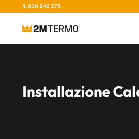
Vai
800 846 275
al
contenuto
Installazione Ca