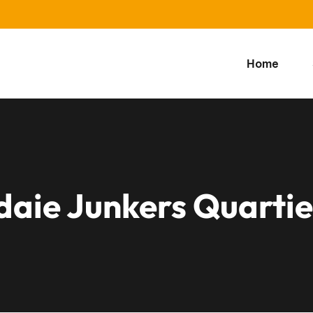
Home
ldaie Junkers Quart