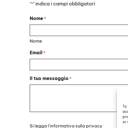
"
" indica i campi obbligatori
*
Nome
*
Nome
Email
*
Il tuo messaggio
*
To 
acc
pro
Si
or 
Si legga l'
informativa sulla privacy