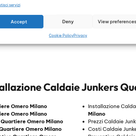
tisci servizi
li
Accept
Deny
View preference
Cookie Policy
Privacy
tallazione Caldaie Junkers Q
iere Omero Milano
Installazione Cald
iere Omero Milano
Milano
i
Quartiere Omero Milano
Prezzi Caldaie Junk
Quartiere Omero Milano
Costi Caldaie Junke