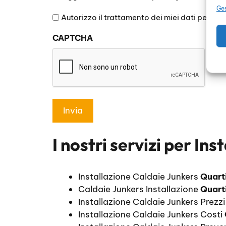
legga
Ges
l'informativa
Autorizzo il trattamento dei miei dati persona
sulla
CAPTCHA
privacy
*
I nostri servizi per
Ins
Installazione Caldaie Junkers
Quart
Caldaie Junkers Installazione
Quart
Installazione Caldaie Junkers Prezz
Installazione Caldaie Junkers Costi