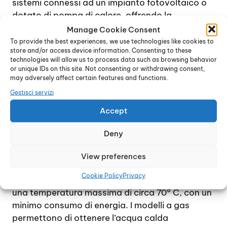
sistemi connessi ad un impianto fotovoltaico o
dotato di pompa di calore, offrendo la
possibilità di richiedere un preventivo preciso e
Manage Cookie Consent
accurato, senza il minimo impegno. I sistemi e gli
To provide the best experiences, we use technologies like cookies to
store and/or access device information. Consenting to these
impianti proposti possono essere finalizzati sia
technologies will allow us to process data such as browsing behavior
al riscaldamento domestico che alla produzione
or unique IDs on this site. Not consenting or withdrawing consent,
di acqua calda per uso sanitario.
may adversely affect certain features and functions.
Se l’esigenza è quella di avere sempre a
Gestisci servizi
disposizione acqua calda per uso domestico,
Accept
una soluzione spesso proposta è quella di
installare uno scaldacqua elettrico o a gas,
Deny
istantaneo o ad accumulo, in base alle diverse
esigenze e preferenze.
View preferences
Lo scaldacqua è un dispositivo in grado di
Cookie Policy
Privacy
produrre grossi quantitativi di acqua calda ad
una temperatura massima di circa 70° C, con un
minimo consumo di energia. I modelli a gas
permettono di ottenere l’acqua calda