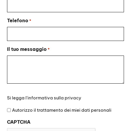
Telefono
*
Il tuo messaggio
*
Si
Si legga l'
informativa sulla privacy
legga
l'informativa
Autorizzo il trattamento dei miei dati personali
sulla
CAPTCHA
privacy
*