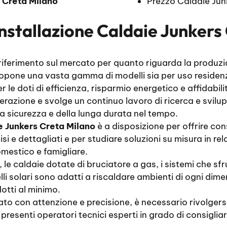
o
Creta Milano
Prezzo Caldaie Jun
Installazione Caldaie Junkers
 riferimento sul mercato per quanto riguarda la produzi
opone una vasta gamma di modelli sia per uso residenzi
le doti di efficienza, risparmio energetico e affidabili
erazione e svolge un continuo lavoro di ricerca e sviluppo
a sicurezza e della lunga durata nel tempo.
e Junkers Creta Milano
è a disposizione per offrire co
si e dettagliati e per studiare soluzioni su misura in re
mestico e famigliare.
, le caldaie dotate di bruciatore a gas, i sistemi che s
elli solari sono adatti a riscaldare ambienti di ogni di
otti al minimo.
uato con attenzione e precisione, è necessario rivolger
presenti operatori tecnici esperti in grado di consigliar