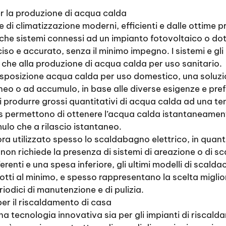
er la produzione di acqua calda
 di climatizzazione moderni, efficienti e dalle ottime pr
che sistemi connessi ad un impianto fotovoltaico o dot
eciso e accurato, senza il minimo impegno. I sistemi e g
 che alla produzione di acqua calda per uso sanitario.
disposizione acqua calda per uso domestico, una soluzio
neo o ad accumulo, in base alle diverse esigenze e pre
i produrre grossi quantitativi di acqua calda ad una t
s permettono di ottenere l’acqua calda istantaneamente,
ulo che a rilascio istantaneo.
ora utilizzato spesso lo scaldabagno elettrico, in quant
 non richiede la presenza di sistemi di areazione o di s
enti e una spesa inferiore, gli ultimi modelli di scald
idotti al minimo, e spesso rappresentano la scelta migl
eriodici di manutenzione e di pulizia.
er il riscaldamento di casa
a tecnologia innovativa sia per gli impianti di riscal