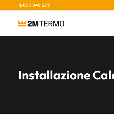
Vai
800 846 275
al
contenuto
Installazione Ca