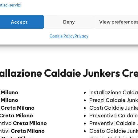
tisci servizi
Accept
Deny
View preference
Cookie Policy
Privacy
allazione Caldaie Junkers Cr
 Milano
Installazione Cald
 Milano
Prezzi Caldaie Junk
i
Creta Milano
Costi Caldaie Junke
Creta Milano
Preventivo Caldaie
entivo
Creta Milano
Preventivi Caldaie 
ntivi
Creta Milano
Costo Caldaie Junk