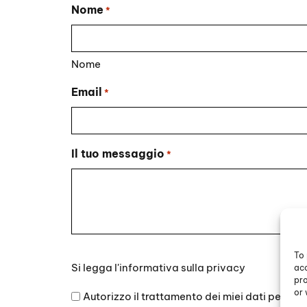
Nome
*
Nome
Email
*
Il tuo messaggio
*
To 
Si
Si legga l'
informativa sulla privacy
acc
legga
pro
l'informativa
or 
Autorizzo il trattamento dei miei dati persona