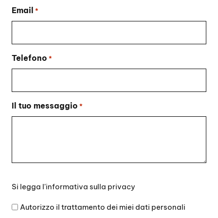
Email
*
Telefono
*
Il tuo messaggio
*
Si
Si legga l'
informativa sulla privacy
legga
l'informativa
Autorizzo il trattamento dei miei dati personali
sulla