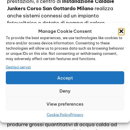
prestazioni, il centro di
Installazione Caldaie
Junkers Corso San Gottardo Milano
realizza
anche sistemi connessi ad un impianto
fotovoltaico o dotato di pompa di calore,
offrendo la possibilità di richiedere un
Manage Cookie Consent
preventivo preciso e accurato, senza il minimo
To provide the best experiences, we use technologies like cookies to
store and/or access device information. Consenting to these
impegno. I sistemi e gli impianti proposti
technologies will allow us to process data such as browsing behavior
possono essere finalizzati sia al riscaldamento
or unique IDs on this site. Not consenting or withdrawing consent,
domestico che alla produzione di acqua calda
may adversely affect certain features and functions.
per uso sanitario.
Gestisci servizi
Se l’esigenza è quella di avere sempre a
Accept
disposizione acqua calda per uso domestico,
una soluzione spesso proposta è quella di
Deny
installare uno scaldacqua elettrico o a gas,
istantaneo o ad accumulo, in base alle diverse
View preferences
esigenze e preferenze.
Cookie Policy
Privacy
Lo scaldacqua è un dispositivo in grado di
produrre grossi quantitativi di acqua calda ad