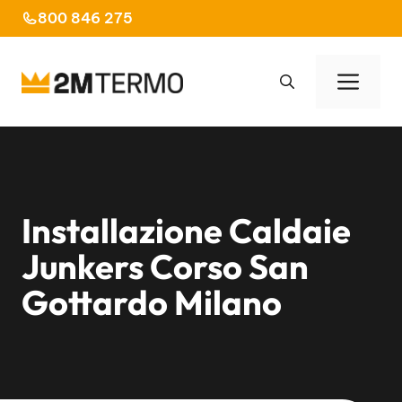
Vai
800 846 275
al
contenuto
Men
Installazione Caldaie
Junkers Corso San
Gottardo Milano