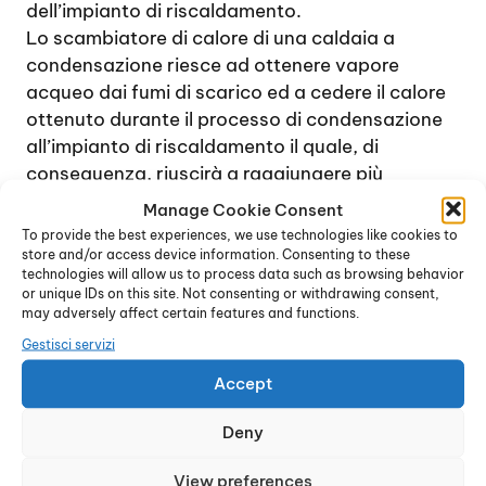
dell’impianto di riscaldamento.
Lo scambiatore di calore di una caldaia a
condensazione riesce ad ottenere vapore
acqueo dai fumi di scarico ed a cedere il calore
ottenuto durante il processo di condensazione
all’impianto di riscaldamento il quale, di
conseguenza, riuscirà a raggiungere più
rapidamente la temperatura desiderata. Il
Manage Cookie Consent
risparmio che si ottiene sul consumo di gas con
To provide the best experiences, we use technologies like cookies to
una caldaia a condensazione è realmente
store and/or access device information. Consenting to these
technologies will allow us to process data such as browsing behavior
notevole: per tale ragione questo tipo di caldaia
or unique IDs on this site. Not consenting or withdrawing consent,
può essere considerata un ottimo investimento.
may adversely affect certain features and functions.
Il centro di vendita e installazione di
Caldaie
Gestisci servizi
Junkers Rodano
consiglia le caldaie a
Accept
condensazione anche in un ambiente
residenziale di piccole dimensioni, in quanto
Deny
permettono di ottenere ottime performance a
fronte di un costo ridotto al minimo, non
View preferences