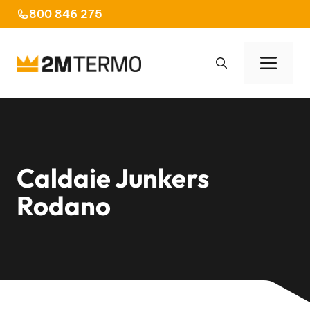
Vai
800 846 275
al
contenuto
Men
Caldaie Junkers
Rodano