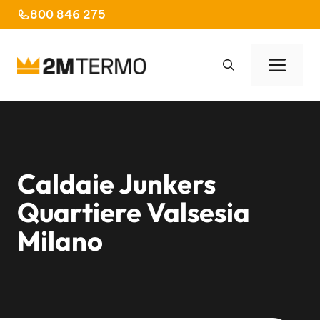
Vai
800 846 275
al
contenuto
Men
Caldaie Junkers
Quartiere Valsesia
Milano