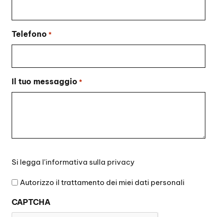
Telefono
*
Il tuo messaggio
*
Si
Si legga l'
informativa sulla privacy
legga
l'informativa
Autorizzo il trattamento dei miei dati personali
sulla
CAPTCHA
privacy
*