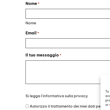
Nome
*
Nome
Email
*
Il tuo messaggio
*
To 
Si
Si legga l'
informativa sulla privacy
acc
legga
pro
l'informativa
or 
Autorizzo il trattamento dei miei dati persona