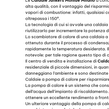
Le
Caldaie Junkers Monluè Milano
a conde
alta qualità, con il vantaggio del rispar
vapori di combustione: infatti, qualsiasi
oltrepassa i 150°.
La tecnologia di cui si avvale una caldai
riutilizzarlo per incrementare la potenza 
Lo scambiatore di calore di una caldaia a
ottenuto durante il processo di condensazi
rapidamente la temperatura desiderata. I
notevole: per tale ragione questo tipo di
Il centro di vendita e installazione di
Calda
residenziale di piccole dimensioni, in qu
danneggiano l’ambiente e sono destinate
Caldaie a pompa di calore per risparmiare
La pompa di calore è un sistema che conse
dell’acqua dell’impianto di riscaldamento
ottenere un eccellente rendimento a fronte
Un ulteriore vantaggio della pompa di calor