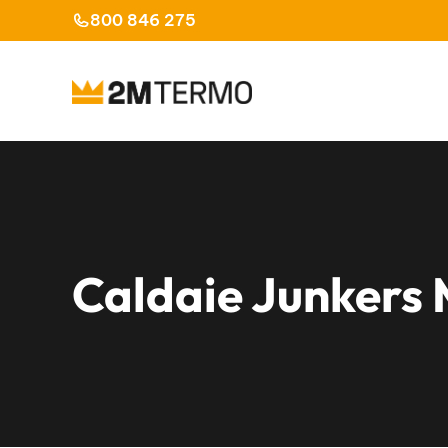
Vai
800 846 275
al
contenuto
Caldaie Junkers 