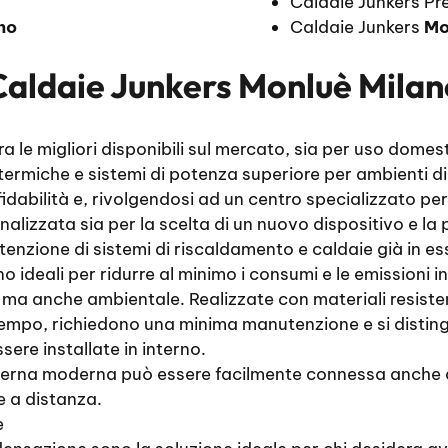
Caldaie Junkers P
no
Caldaie Junkers
Mo
Caldaie Junkers Monluè Milan
a le migliori disponibili sul mercato, sia per uso domes
 termiche e sistemi di potenza superiore per ambienti di
idabilità e, rivolgendosi ad un centro specializzato per
alizzata sia per la scelta di un nuovo dispositivo e la
utenzione di sistemi di riscaldamento e caldaie già in es
ideali per ridurre al minimo i consumi e le emissioni in
ma anche ambientale. Realizzate con materiali resiste
empo, richiedono una minima manutenzione e si disting
ere installate in interno.
erna moderna può essere facilmente connessa anche a s
e a distanza.
e