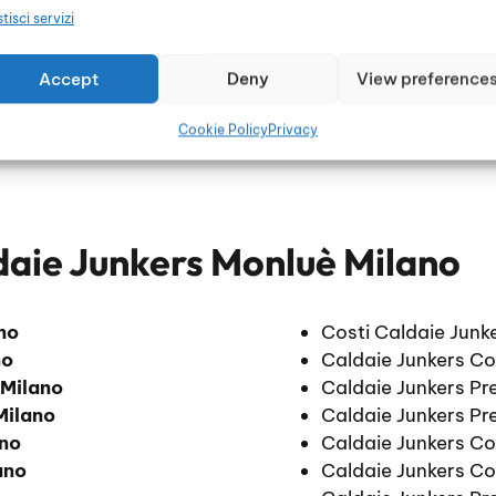
tisci servizi
Accept
Deny
View preference
Cookie Policy
Privacy
daie Junkers Monluè Milano
no
Costi Caldaie Junk
no
Caldaie Junkers C
 Milano
Caldaie Junkers Pr
Milano
Caldaie Junkers Pr
ano
Caldaie Junkers C
ano
Caldaie Junkers Co