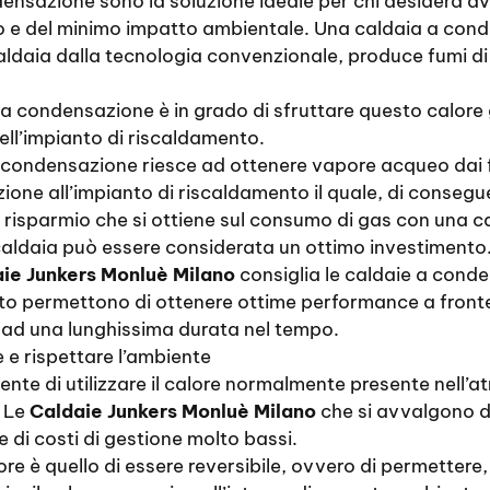
nsazione sono la soluzione ideale per chi desidera ave
mio e del minimo impatto ambientale. Una caldaia a cond
 caldaia dalla tecnologia convenzionale, produce fumi
a a condensazione è in grado di sfruttare questo calore
dell’impianto di riscaldamento.
 condensazione riesce ad ottenere vapore acqueo dai fu
one all’impianto di riscaldamento il quale, di consegu
l risparmio che si ottiene sul consumo di gas con una 
 caldaia può essere considerata un ottimo investimento
ie Junkers Monluè Milano
consiglia le caldaie a cond
anto permettono di ottenere ottime performance a fronte
 ad una lunghissima durata nel tempo.
 e rispettare l’ambiente
nte di utilizzare il calore normalmente presente nell’a
. Le
Caldaie Junkers Monluè Milano
che si avvalgono d
 di costi di gestione molto bassi.
e è quello di essere reversibile, ovvero di permettere, ne