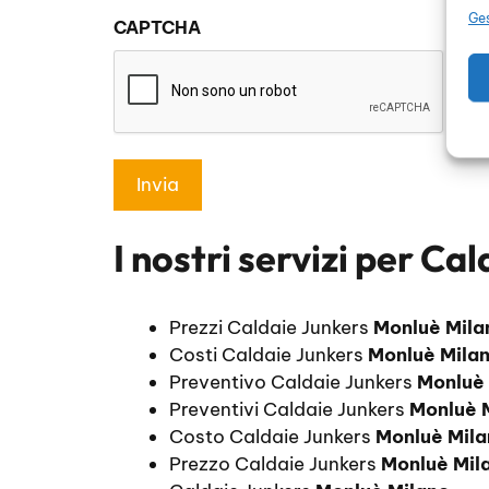
sulla
Ges
CAPTCHA
privacy
*
I nostri servizi per
Cal
Prezzi Caldaie Junkers
Monluè Mila
Costi Caldaie Junkers
Monluè Mila
Preventivo Caldaie Junkers
Monluè
Preventivi Caldaie Junkers
Monluè 
Costo Caldaie Junkers
Monluè Mil
Prezzo Caldaie Junkers
Monluè Mil