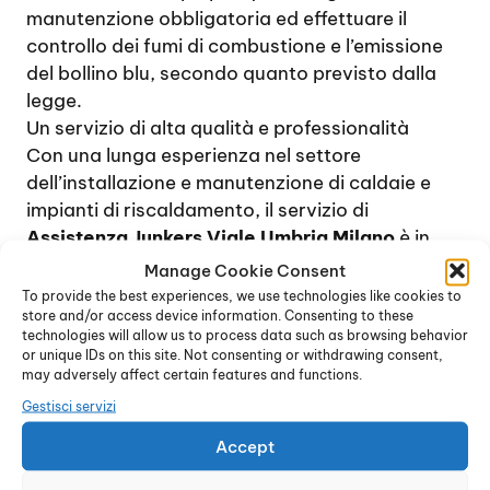
manutenzione obbligatoria ed effettuare il
controllo dei fumi di combustione e l’emissione
del bollino blu, secondo quanto previsto dalla
legge.
Un servizio di alta qualità e professionalità
Con una lunga esperienza nel settore
dell’installazione e manutenzione di caldaie e
impianti di riscaldamento, il servizio di
Assistenza Junkers Viale Umbria Milano
è in
grado di affrontare qualsiasi problema nel
Manage Cookie Consent
contesto della manutenzione delle caldaie a gas
To provide the best experiences, we use technologies like cookies to
store and/or access device information. Consenting to these
di qualsiasi modello. La presenza di un
technologies will allow us to process data such as browsing behavior
magazzino di ricambi originali permette ai
or unique IDs on this site. Not consenting or withdrawing consent,
tecnici di provvedere rapidamente a risolvere
may adversely affect certain features and functions.
guasti e problemi di funzionamento di qualsiasi
Gestisci servizi
tipo, dai più semplici ai più complessi.
Accept
Ogni intervento viene effettuato con la massima
rapidità, in maniera tale da offrire rapidamente