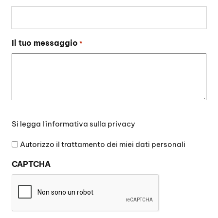
Il tuo messaggio
*
Si
Si legga l'
informativa sulla privacy
legga
l'informativa
Autorizzo il trattamento dei miei dati personali
sulla
CAPTCHA
privacy
*