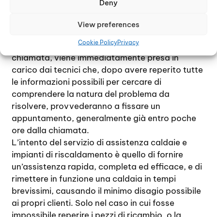
Deny
al cliente la possibilità di ripristinare il corretto
funzionamento dell’impianto di riscaldamento e
View preferences
della caldaia.
Cookie Policy
Privacy
Nel momento il centro di assistenza riceve una
chiamata, viene immediatamente presa in
carico dai tecnici che, dopo avere reperito tutte
le informazioni possibili per cercare di
comprendere la natura del problema da
risolvere, provvederanno a fissare un
appuntamento, generalmente già entro poche
ore dalla chiamata.
L’intento del servizio di assistenza caldaie e
impianti di riscaldamento è quello di fornire
un’assistenza rapida, completa ed efficace, e di
rimettere in funzione una caldaia in tempi
brevissimi, causando il minimo disagio possibile
ai propri clienti. Solo nel caso in cui fosse
impossibile reperire i pezzi di ricambio, o la