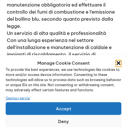
manutenzione obbligatoria ed effettuare il
controllo dei fumi di combustione e l’emissione
del bollino blu, secondo quanto previsto dalla
legge.
Un servizio di alta qualità e professionalità
Con una lunga esperienza nel settore
dell’installazione e manutenzione di caldaie e
impianti di riscaldamento, il servizio di
Assistenza Junkers Porta Romana Milano
è in
Manage Cookie Consent
grado di affrontare qualsiasi problema nel
To provide the best experiences, we use technologies like cookies to
store and/or access device information. Consenting to these
contesto della manutenzione delle caldaie a gas
technologies will allow us to process data such as browsing behavior
di qualsiasi modello. La presenza di un
or unique IDs on this site. Not consenting or withdrawing consent,
magazzino di ricambi originali permette ai
may adversely affect certain features and functions.
tecnici di provvedere rapidamente a risolvere
Gestisci servizi
guasti e problemi di funzionamento di qualsiasi
Accept
tipo, dai più semplici ai più complessi.
Ogni intervento viene effettuato con la massima
Deny
rapidità, in maniera tale da offrire rapidamente