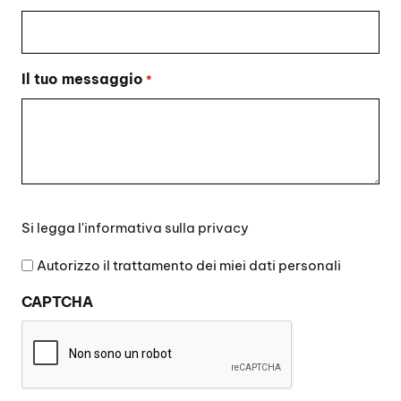
Il tuo messaggio
*
Si
Si legga l'
informativa sulla privacy
legga
l'informativa
Autorizzo il trattamento dei miei dati personali
sulla
CAPTCHA
privacy
*