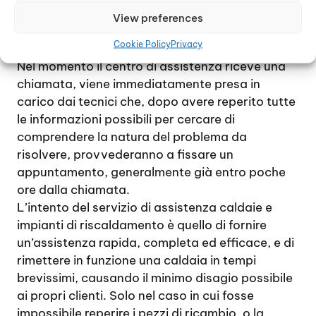
al cliente la possibilità di ripristinare il corretto
View preferences
funzionamento dell’impianto di riscaldamento e
Cookie Policy
Privacy
della caldaia.
Nel momento il centro di assistenza riceve una
chiamata, viene immediatamente presa in
carico dai tecnici che, dopo avere reperito tutte
le informazioni possibili per cercare di
comprendere la natura del problema da
risolvere, provvederanno a fissare un
appuntamento, generalmente già entro poche
ore dalla chiamata.
L’intento del servizio di assistenza caldaie e
impianti di riscaldamento è quello di fornire
un’assistenza rapida, completa ed efficace, e di
rimettere in funzione una caldaia in tempi
brevissimi, causando il minimo disagio possibile
ai propri clienti. Solo nel caso in cui fosse
impossibile reperire i pezzi di ricambio, o la