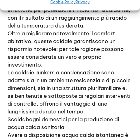
permette di riutilizzare questo calore e
Cookie Policy
Privacy
sfruttarlo per potenziare l’impianto riscaldante,
con il risultato di un raggiungimento più rapido
della temperatura desiderata.
Oltre a migliorare notevolmente il comfort
abitativo, queste caldaie garantiscono un
risparmio notevole: per tale ragione possono
essere considerate un vero e proprio
investimento.
Le caldaie Junkers a condensazione sono
adatte sia in un ambiente residenziale di piccole
dimensioni, sia in una struttura plurifamiliare e,
se ben tenute e sottoposte ai regolari interventi
di controllo, offrono il vantaggio di una
lunghissima durata nel tempo.
Scaldabagni domestici per la produzione di
acqua calda sanitaria
Avere a disposizione acqua calda istantanea è