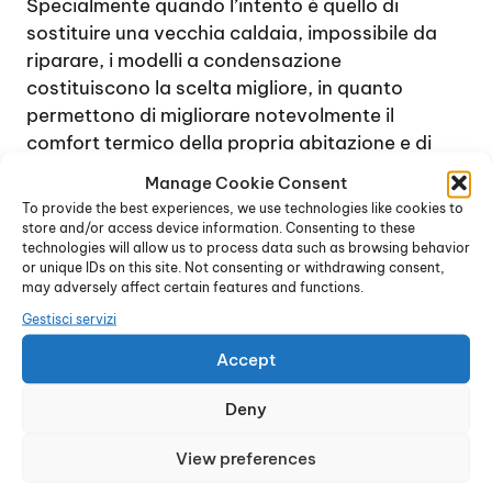
Specialmente quando l’intento è quello di
sostituire una vecchia caldaia, impossibile da
riparare, i modelli a condensazione
costituiscono la scelta migliore, in quanto
permettono di migliorare notevolmente il
comfort termico della propria abitazione e di
ridurre al contempo le spese di gestione e i
Manage Cookie Consent
consumi.
To provide the best experiences, we use technologies like cookies to
Grazie alla tecnologia innovativa sulla quale si
store and/or access device information. Consenting to these
technologies will allow us to process data such as browsing behavior
basano questi dispositivi, vengono utilizzati i
or unique IDs on this site. Not consenting or withdrawing consent,
vapori di combustione, dalla temperatura molto
may adversely affect certain features and functions.
elevata, per incrementare la potenza
Gestisci servizi
dell’impianto riscaldante. Infatti, una caldaia,
Accept
durante il processo di combustione,
normalmente genera vapori che possono
Deny
facilmente raggiungere anche una temperatura
di circa 150° e oltre.
View preferences
Il sistema delle caldaie a condensazione