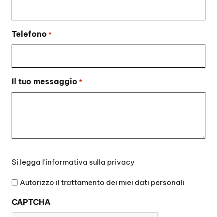
Telefono
*
Il tuo messaggio
*
Si
Si legga l'
informativa sulla privacy
legga
l'informativa
Autorizzo il trattamento dei miei dati personali
sulla
CAPTCHA
privacy
*