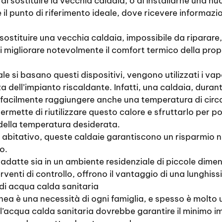
di sostituire la vecchia caldaia, o di installarne una nu
 il punto di riferimento ideale, dove ricevere informazio
sostituire una vecchia caldaia, impossibile da riparare
i migliorare notevolmente il comfort termico della propr
ale si basano questi dispositivi, vengono utilizzati i v
 dell’impianto riscaldante. Infatti, una caldaia, duran
cilmente raggiungere anche una temperatura di circa 
rmette di riutilizzare questo calore e sfruttarlo per po
 della temperatura desiderata.
t abitativo, queste caldaie garantiscono un risparmio 
o.
atte sia in un ambiente residenziale di piccole dimensio
erventi di controllo, offrono il vantaggio di una lunghi
di acqua calda sanitaria
a è una necessità di ogni famiglia, e spesso è molto uti
acqua calda sanitaria dovrebbe garantire il minimo im