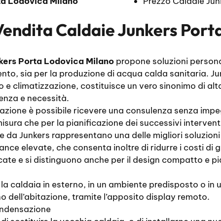
ta Lodovica Milano
Prezzo Caldaie Jun
Vendita Caldaie Junkers Port
kers Porta Lodovica Milano
propone soluzioni persona
ento, sia per la produzione di acqua calda sanitaria. 
to e climatizzazione, costituisce un vero sinonimo di al
genza e necessità.
allazione è possibile ricevere una consulenza senza imp
 misura che per la pianificazione dei successivi interve
 da Junkers rappresentano una delle migliori soluzioni
ce elevate, che consenta inoltre di ridurre i costi di ge
cate e si distinguono anche per il design compatto e pi
re la caldaia in esterno, in un ambiente predisposto o i
rno dell’abitazione, tramite l’apposito display remoto.
ondensazione