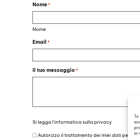
Nome
*
Nome
Email
*
Il tuo messaggio
*
To 
Si
Si legga l'
informativa sulla privacy
acc
legga
pro
l'informativa
or 
Autorizzo il trattamento dei miei dati persona