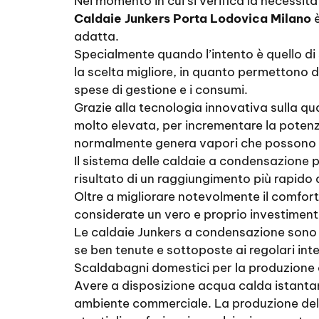
Nel momento in cui si verifica la necessità 
Caldaie Junkers Porta Lodovica Milano
è
adatta.
Specialmente quando l’intento è quello di 
la scelta migliore, in quanto permettono d
spese di gestione e i consumi.
Grazie alla tecnologia innovativa sulla qu
molto elevata, per incrementare la potenza
normalmente genera vapori che possono fa
Il sistema delle caldaie a condensazione pe
risultato di un raggiungimento più rapido
Oltre a migliorare notevolmente il comfor
considerate un vero e proprio investiment
Le caldaie Junkers a condensazione sono ad
se ben tenute e sottoposte ai regolari int
Scaldabagni domestici per la produzione 
Avere a disposizione acqua calda istantane
ambiente commerciale. La produzione dell’