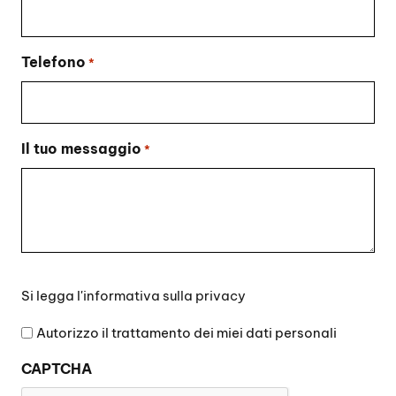
Telefono
*
Il tuo messaggio
*
Si
Si legga l'
informativa sulla privacy
legga
l'informativa
Autorizzo il trattamento dei miei dati personali
sulla
CAPTCHA
privacy
*