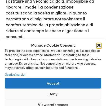
sostituire una vecchia caldaia, impossibile da
riparare, i modelli a condensazione
costituiscono la scelta migliore, in quanto
permettono di migliorare notevolmente il
comfort termico della propria abitazione e di
ridurre al contempo le spese di gestione e i
consumi.
Grazie alla tecnologia innovativa sulla quale si
Manage Cookie Consent
basano questi dispositivi, vengono utilizzati i
To provide the best experiences, we use technologies like cookies to
vapori di combustione, dalla temperatura molto
store and/or access device information. Consenting to these
technologies will allow us to process data such as browsing behavior
elevata, per incrementare la potenza
or unique IDs on this site. Not consenting or withdrawing consent,
dell’impianto riscaldante. Infatti, una caldaia,
may adversely affect certain features and functions.
durante il processo di combustione,
Gestisci servizi
normalmente genera vapori che possono
Accept
facilmente raggiungere anche una temperatura
di circa 150° e oltre.
Deny
Il sistema delle caldaie a condensazione
permette di riutilizzare questo calore e
View preferences