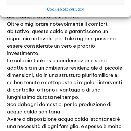
sfruttarlo per potenziare l’impianto riscaldante,
con il risultato di un raggiungimento più rapido
Cookie Policy
Privacy
della temperatura desiderata.
Oltre a migliorare notevolmente il comfort
abitativo, queste caldaie garantiscono un
risparmio notevole: per tale ragione possono
essere considerate un vero e proprio
investimento.
Le caldaie Junkers a condensazione sono
adatte sia in un ambiente residenziale di piccole
dimensioni, sia in una struttura plurifamiliare e,
se ben tenute e sottoposte ai regolari interventi
di controllo, offrono il vantaggio di una
lunghissima durata nel tempo.
Scaldabagni domestici per la produzione di
acqua calda sanitaria
Avere a disposizione acqua calda istantanea è
una necessità di ogni famiglia, e spesso è molto