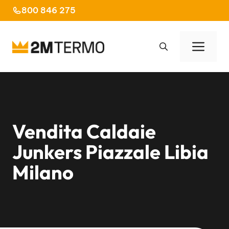
Vai
800 846 275
al
contenuto
Men
Vendita Caldaie
Junkers Piazzale Libia
Milano