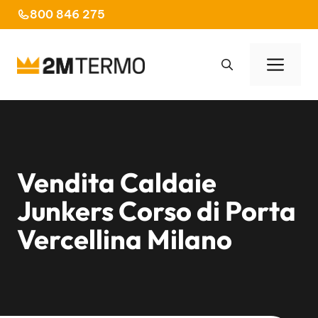
Vai
800 846 275
al
contenuto
Men
Vendita Caldaie
Junkers Corso di Porta
Vercellina Milano