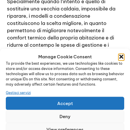
Specialmente quando l’intento è quello di
sostituire una vecchia caldaia, impossibile da
riparare, i modelli a condensazione
costituiscono la scelta migliore, in quanto
permettono di migliorare notevolmente il
comfort termico della propria abitazione e di
ridurre al contempo le spese di gestione e i
consumi.
Manage Cookie Consent
Grazie alla tecnologia innovativa sulla quale si
To provide the best experiences, we use technologies like cookies to
basano questi dispositivi, vengono utilizzati i
store and/or access device information. Consenting to these
vapori di combustione, dalla temperatura molto
technologies will allow us to process data such as browsing behavior
or unique IDs on this site. Not consenting or withdrawing consent,
elevata, per incrementare la potenza
may adversely affect certain features and functions.
dell’impianto riscaldante. Infatti, una caldaia,
Gestisci servizi
durante il processo di combustione,
normalmente genera vapori che possono
Accept
facilmente raggiungere anche una temperatura
Deny
di circa 150° e oltre.
Il sistema delle caldaie a condensazione
View preferences