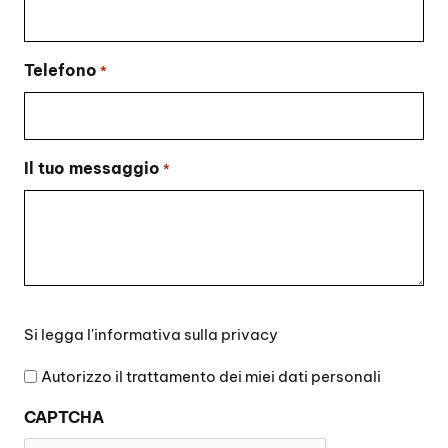
Telefono
*
Il tuo messaggio
*
Si
Si legga l'
informativa sulla privacy
legga
l'informativa
Autorizzo il trattamento dei miei dati personali
sulla
CAPTCHA
privacy
*