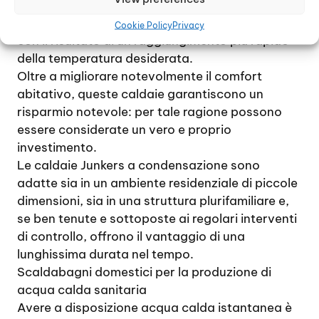
permette di riutilizzare questo calore e
sfruttarlo per potenziare l’impianto riscaldante,
Cookie Policy
Privacy
con il risultato di un raggiungimento più rapido
della temperatura desiderata.
Oltre a migliorare notevolmente il comfort
abitativo, queste caldaie garantiscono un
risparmio notevole: per tale ragione possono
essere considerate un vero e proprio
investimento.
Le caldaie Junkers a condensazione sono
adatte sia in un ambiente residenziale di piccole
dimensioni, sia in una struttura plurifamiliare e,
se ben tenute e sottoposte ai regolari interventi
di controllo, offrono il vantaggio di una
lunghissima durata nel tempo.
Scaldabagni domestici per la produzione di
acqua calda sanitaria
Avere a disposizione acqua calda istantanea è