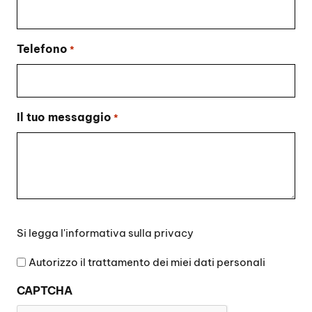
Telefono
*
Il tuo messaggio
*
Si
Si legga l'
informativa sulla privacy
legga
l'informativa
Autorizzo il trattamento dei miei dati personali
sulla
CAPTCHA
privacy
*