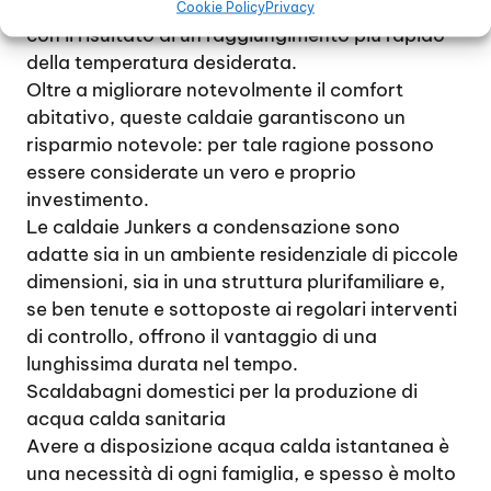
sfruttarlo per potenziare l’impianto riscaldante,
Cookie Policy
Privacy
con il risultato di un raggiungimento più rapido
della temperatura desiderata.
Oltre a migliorare notevolmente il comfort
abitativo, queste caldaie garantiscono un
risparmio notevole: per tale ragione possono
essere considerate un vero e proprio
investimento.
Le caldaie Junkers a condensazione sono
adatte sia in un ambiente residenziale di piccole
dimensioni, sia in una struttura plurifamiliare e,
se ben tenute e sottoposte ai regolari interventi
di controllo, offrono il vantaggio di una
lunghissima durata nel tempo.
Scaldabagni domestici per la produzione di
acqua calda sanitaria
Avere a disposizione acqua calda istantanea è
una necessità di ogni famiglia, e spesso è molto