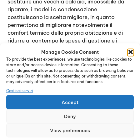
sostituire una vecchia caldaia, impossibile da
riparare, i modelli a condensazione
costituiscono la scelta migliore, in quanto
permettono di migliorare notevolmente il
comfort termico della propria abitazione e di
ridurre al contempo le spese di gestione e i
consumi.
Manage Cookie Consent
Grazie alla tecnologia innovativa sulla quale si
To provide the best experiences, we use technologies like cookies to
basano questi dispositivi, vengono utilizzati i
store and/or access device information. Consenting to these
technologies will allow us to process data such as browsing behavior
vapori di combustione, dalla temperatura molto
or unique IDs on this site. Not consenting or withdrawing consent,
elevata, per incrementare la potenza
may adversely affect certain features and functions.
dell’impianto riscaldante. Infatti, una caldaia,
Gestisci servizi
durante il processo di combustione,
Accept
normalmente genera vapori che possono
facilmente raggiungere anche una temperatura
Deny
di circa 150° e oltre.
Il sistema delle caldaie a condensazione
View preferences
permette di riutilizzare questo calore e