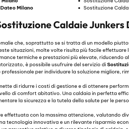
 Milano
Sostituzione Calda
i
Dateo Milano
Sostituzione Calda
Sostituzione Caldaie Junkers
alie che, soprattutto se si tratta di un modello piutto
este situazioni, molte volte risulta più facile effettuar
rmance termiche e prestazioni più elevate, riducendo al
orizzato, è possibile usufruire del servizio di
Sostituz
rofessionale per individuare la soluzione migliore, rim
ette di ridurre i costi di gestione e di ottenere perfor
ello di comfort abitativo. Una caldaia in perfetta effic
ementare la sicurezza e la tutela della salute per le per
e effettuata con la massima attenzione, valutando dive
 una tecnologia innovativa e un rilevante risparmio eco