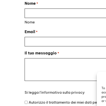
Nome
*
Nome
Email
*
Il tuo messaggio
*
To 
Si
Si legga l'
informativa sulla privacy
acc
legga
pro
l'informativa
or 
Autorizzo il trattamento dei miei dati persona