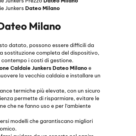
ie Junkers Prezzo
Dateo Milano
ie Junkers
Dateo Milano
 Dateo Milano
sto datato, possono essere difficili da
e la sostituzione completa del dispositivo,
 contempo i costi di gestione.
ione Caldaie Junkers Dateo Milano
e
uovere la vecchia caldaia e installare un
mance termiche più elevate, con un sicuro
ienza permette di risparmiare, evitare le
sone che ne fanno uso e per l’ambiente
rsi modelli che garantiscano migliori
nomico.