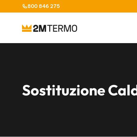
Vai
800 846 275
al
contenuto
Sostituzione Cal