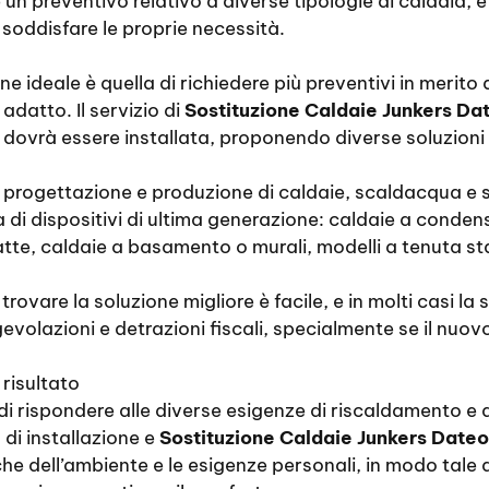
e un preventivo relativo a diverse tipologie di caldaia, 
soddisfare le proprie necessità.
ne ideale è quella di richiedere più preventivi in merito a
 adatto. Il servizio di
Sostituzione Caldaie Junkers Da
 dovrà essere installata, proponendo diverse soluzioni e
la progettazione e produzione di caldaie, scaldacqua e s
 di dispositivi di ultima generazione: caldaie a cond
te, caldaie a basamento o murali, modelli a tenuta stag
trovare la soluzione migliore è facile, e in molti casi 
gevolazioni e detrazioni fiscali, specialmente se il nuo
 risultato
o di rispondere alle diverse esigenze di riscaldamento e
 di installazione e
Sostituzione Caldaie Junkers Dateo
e dell’ambiente e le esigenze personali, in modo tale da 