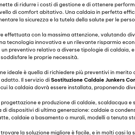
ette di ridurre i costi di gestione e di ottenere perfor
ello di comfort abitativo. Una caldaia in perfetta effic
ementare la sicurezza e la tutela della salute per le per
e effettuata con la massima attenzione, valutando dive
 una tecnologia innovativa e un rilevante risparmio eco
e un preventivo relativo a diverse tipologie di caldaia, 
soddisfare le proprie necessità.
ne ideale è quella di richiedere più preventivi in merito a
 adatto. Il servizio di
Sostituzione Caldaie Junkers Cor
 cui la caldaia dovrà essere installata, proponendo dive
la progettazione e produzione di caldaie, scaldacqua e s
 di dispositivi di ultima generazione: caldaie a cond
te, caldaie a basamento o murali, modelli a tenuta stag
trovare la soluzione migliore è facile, e in molti casi 