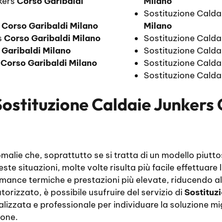
nkers
Corso Garibaldi
Milano
Sostituzione Calda
s
Corso Garibaldi Milano
Milano
s
Corso Garibaldi Milano
Sostituzione Calda
 Garibaldi Milano
Sostituzione Calda
i
Corso Garibaldi Milano
Sostituzione Calda
Sostituzione Calda
Sostituzione Caldaie Junkers 
alie che, soprattutto se si tratta di un modello piutto
este situazioni, molte volte risulta più facile effettuar
rmance termiche e prestazioni più elevate, riducendo al
orizzato, è possibile usufruire del servizio di
Sostituz
izzata e professionale per individuare la soluzione mig
ione.