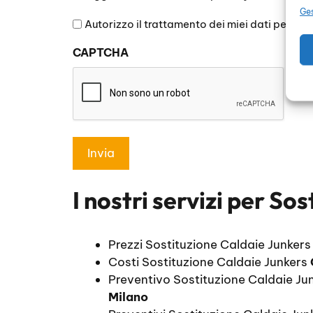
legga
Ges
l'informativa
Autorizzo il trattamento dei miei dati persona
sulla
CAPTCHA
privacy
*
I nostri servizi per
Sos
Prezzi Sostituzione Caldaie Junker
Costi Sostituzione Caldaie Junkers
Preventivo Sostituzione Caldaie Ju
Milano