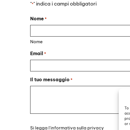
"
" indica i campi obbligatori
*
Nome
*
Nome
Email
*
Il tuo messaggio
*
To 
acc
pro
Si
or 
Si legga l'
informativa sulla privacy