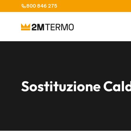
Vai
800 846 275
al
contenuto
Sostituzione Cal