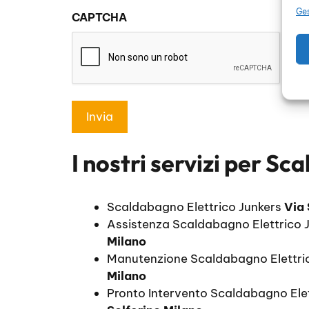
sulla
Ges
CAPTCHA
privacy
*
I nostri servizi per
Sca
Scaldabagno Elettrico Junkers
Via 
Assistenza Scaldabagno Elettrico 
Milano
Manutenzione Scaldabagno Elettri
Milano
Pronto Intervento Scaldabagno Ele