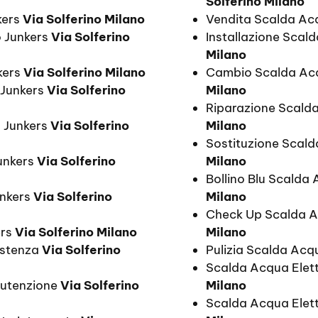
Solferino Milano
kers
Via Solferino Milano
Vendita Scalda Acq
o Junkers
Via Solferino
Installazione Scal
Milano
kers
Via Solferino Milano
Cambio Scalda Acq
 Junkers
Via Solferino
Milano
Riparazione Scalda
o Junkers
Via Solferino
Milano
Sostituzione Scald
Junkers
Via Solferino
Milano
Bollino Blu Scalda 
unkers
Via Solferino
Milano
Check Up Scalda A
ers
Via Solferino Milano
Milano
istenza
Via Solferino
Pulizia Scalda Acq
Scalda Acqua Elett
nutenzione
Via Solferino
Milano
Scalda Acqua Elet