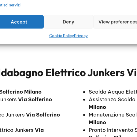
tisci servizi
Accept
Deny
View preference
Cookie Policy
Privacy
ldabagno Elettrico Junkers Vi
Solferino Milano
Scalda Acqua Elett
Junkers
Via Solferino
Assistenza Scalda 
Milano
co Junkers
Via Solferino
Manutenzione Scal
Milano
ttrico Junkers
Via
Pronto Intervento 