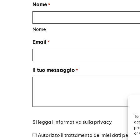
Nome
*
Nome
Email
*
Il tuo messaggio
*
To 
Si
Si legga l'
informativa sulla privacy
acc
legga
pro
l'informativa
or 
Autorizzo il trattamento dei miei dati persona