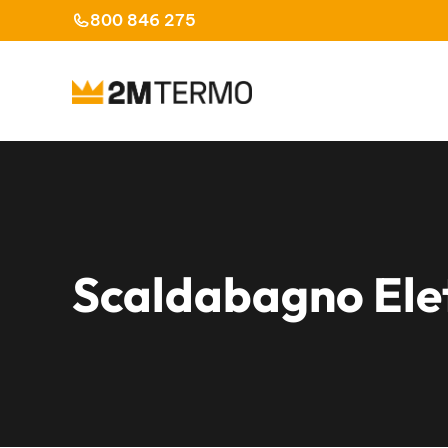
Vai
800 846 275
al
contenuto
Scaldabagno Elet