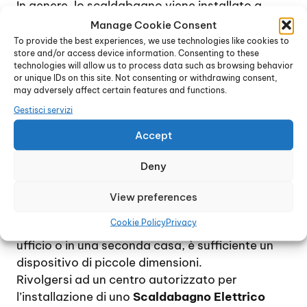
In genere, lo scaldabagno viene installato a
parete, in bagno o in cucina, raramente a
Manage Cookie Consent
pavimento, a meno che non si tratti di un
To provide the best experiences, we use technologies like cookies to
store and/or access device information. Consenting to these
dispositivo di grandi dimensioni. Per ridurre al
technologies will allow us to process data such as browsing behavior
minimo le spese di gestione, si consiglia di
or unique IDs on this site. Not consenting or withdrawing consent,
installare uno scaldabagno di proporzioni
may adversely affect certain features and functions.
adeguate alle effettive necessità, tenendo
Gestisci servizi
conto che, approssimativamente, il consumo di
Accept
energia elettrica per due persone si aggira
intorno ai 60 litri al giorno.
Deny
Per una famiglia di 4 / 5 persona, che utilizzino
quotidianamente acqua calda, si consiglia di
View preferences
scegliere un modello piuttosto capiente mentre,
Cookie Policy
Privacy
nel caso di un uso occasionale, ad esempio in un
ufficio o in una seconda casa, è sufficiente un
dispositivo di piccole dimensioni.
Rivolgersi ad un centro autorizzato per
l’installazione di uno
Scaldabagno Elettrico