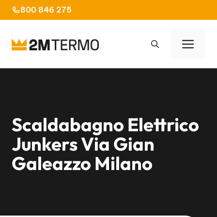
Vai
800 846 275
al
contenuto
Men
Scaldabagno Elettrico
Junkers Via Gian
Galeazzo Milano