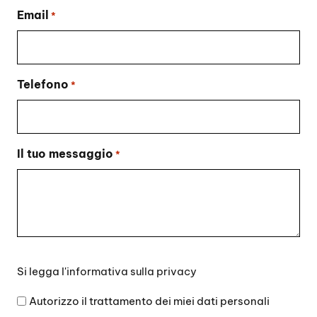
Email
*
Telefono
*
Il tuo messaggio
*
Si
Si legga l'
informativa sulla privacy
legga
l'informativa
Autorizzo il trattamento dei miei dati personali
sulla