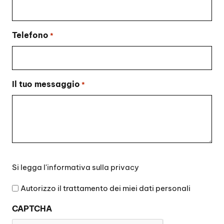
Telefono
*
Il tuo messaggio
*
Si
Si legga l'
informativa sulla privacy
legga
l'informativa
Autorizzo il trattamento dei miei dati personali
sulla
CAPTCHA
privacy
*