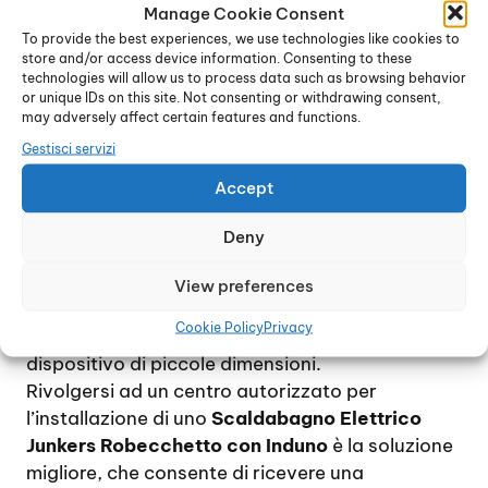
pavimento, a meno che non si tratti di un
Manage Cookie Consent
dispositivo di grandi dimensioni. Per ridurre al
To provide the best experiences, we use technologies like cookies to
store and/or access device information. Consenting to these
minimo le spese di gestione, si consiglia di
technologies will allow us to process data such as browsing behavior
installare uno scaldabagno di proporzioni
or unique IDs on this site. Not consenting or withdrawing consent,
adeguate alle effettive necessità, tenendo
may adversely affect certain features and functions.
conto che, approssimativamente, il consumo di
Gestisci servizi
energia elettrica per due persone si aggira
Accept
intorno ai 60 litri al giorno.
Per una famiglia di 4 / 5 persona, che utilizzino
Deny
quotidianamente acqua calda, si consiglia di
scegliere un modello piuttosto capiente mentre,
View preferences
nel caso di un uso occasionale, ad esempio in un
Cookie Policy
Privacy
ufficio o in una seconda casa, è sufficiente un
dispositivo di piccole dimensioni.
Rivolgersi ad un centro autorizzato per
l’installazione di uno
Scaldabagno Elettrico
Junkers Robecchetto con Induno
è la soluzione
migliore, che consente di ricevere una