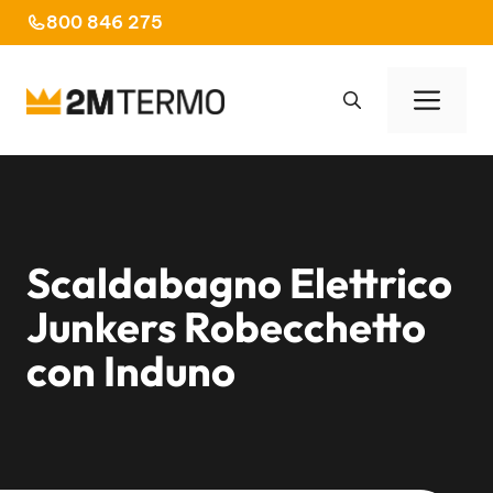
Vai
800 846 275
al
contenuto
Men
Scaldabagno Elettrico
Junkers Robecchetto
con Induno