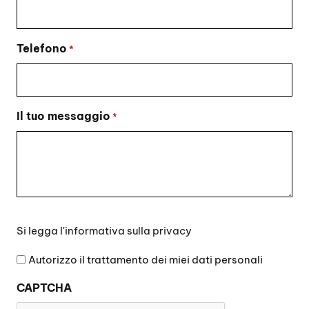
Telefono
*
Il tuo messaggio
*
Si
Si legga l'
informativa sulla privacy
legga
l'informativa
Autorizzo il trattamento dei miei dati personali
sulla
CAPTCHA
privacy
*