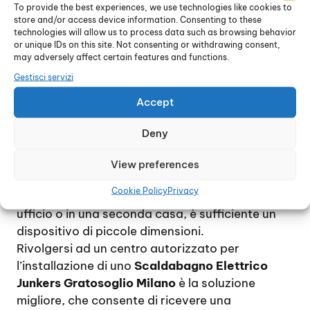
pavimento, a meno che non si tratti di un
To provide the best experiences, we use technologies like cookies to
store and/or access device information. Consenting to these
dispositivo di grandi dimensioni. Per ridurre al
technologies will allow us to process data such as browsing behavior
minimo le spese di gestione, si consiglia di
or unique IDs on this site. Not consenting or withdrawing consent,
installare uno scaldabagno di proporzioni
may adversely affect certain features and functions.
adeguate alle effettive necessità, tenendo
Gestisci servizi
conto che, approssimativamente, il consumo di
Accept
energia elettrica per due persone si aggira
intorno ai 60 litri al giorno.
Deny
Per una famiglia di 4 / 5 persona, che utilizzino
quotidianamente acqua calda, si consiglia di
View preferences
scegliere un modello piuttosto capiente mentre,
Cookie Policy
Privacy
nel caso di un uso occasionale, ad esempio in un
ufficio o in una seconda casa, è sufficiente un
dispositivo di piccole dimensioni.
Rivolgersi ad un centro autorizzato per
l’installazione di uno
Scaldabagno Elettrico
Junkers Gratosoglio Milano
è la soluzione
migliore, che consente di ricevere una