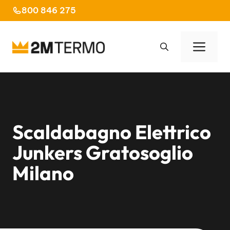
Vai
800 846 275
al
contenuto
Men
Scaldabagno Elettrico
Junkers Gratosoglio
Milano