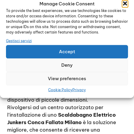
pavimento, a meno che non si tratti di un
Manage Cookie Consent
dispositivo di grandi dimensioni. Per ridurre al
To provide the best experiences, we use technologies like cookies to
store and/or access device information. Consenting to these
minimo le spese di gestione, si consiglia di
technologies will allow us to process data such as browsing behavior
installare uno scaldabagno di proporzioni
or unique IDs on this site. Not consenting or withdrawing consent,
adeguate alle effettive necessità, tenendo
may adversely affect certain features and functions.
conto che, approssimativamente, il consumo di
Gestisci servizi
energia elettrica per due persone si aggira
Accept
intorno ai 60 litri al giorno.
Per una famiglia di 4 / 5 persona, che utilizzino
Deny
quotidianamente acqua calda, si consiglia di
scegliere un modello piuttosto capiente mentre,
View preferences
nel caso di un uso occasionale, ad esempio in un
Cookie Policy
Privacy
ufficio o in una seconda casa, è sufficiente un
dispositivo di piccole dimensioni.
Rivolgersi ad un centro autorizzato per
l’installazione di uno
Scaldabagno Elettrico
Junkers Conca Fallata Milano
è la soluzione
migliore, che consente di ricevere una