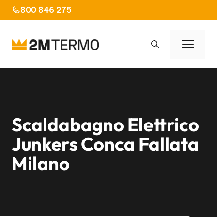
Vai
800 846 275
al
contenuto
Men
Scaldabagno Elettrico
Junkers Conca Fallata
Milano