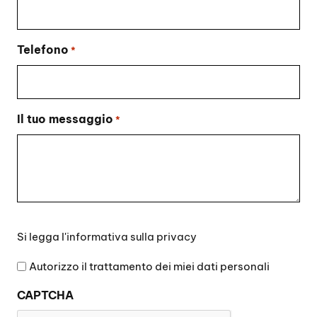
Telefono
*
Il tuo messaggio
*
Si
Si legga l'
informativa sulla privacy
legga
l'informativa
Autorizzo il trattamento dei miei dati personali
sulla
CAPTCHA
privacy
*