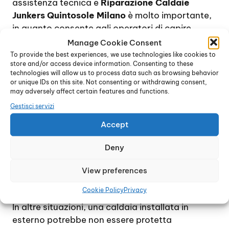
assistenza tecnica e
Riparazione Caldaie
Junkers Quintosole Milano
è molto importante,
in quanto consente agli operatori di capire
subito la natura del guasto e pianificare la
Manage Cookie Consent
riparazione di conseguenza.
To provide the best experiences, we use technologies like cookies to
store and/or access device information. Consenting to these
Le cause di un guasto alla caldaia possono
technologies will allow us to process data such as browsing behavior
essere diverse. Talvolta, il problema non è
or unique IDs on this site. Not consenting or withdrawing consent,
legato al dispositivo stesso ma ad un
may adversely affect certain features and functions.
inconveniente che riguarda le tubature dei
Gestisci servizi
caloriferi, ostruite dal calcare, o ad una
Accept
combustione incompleta o non corretta, oppure
ancora all’accumulo di polvere e detriti
Deny
all’interno della caldaia, specialmente se
installata all’esterno, con la necessità di
View preferences
ricorrere ad una procedura di lavaggio con
Cookie Policy
Privacy
prodotti chimici.
In altre situazioni, una caldaia installata in
esterno potrebbe non essere protetta