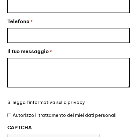
Telefono
*
Il tuo messaggio
*
Si
Si legga l'
informativa sulla privacy
legga
l'informativa
Autorizzo il trattamento dei miei dati personali
sulla
CAPTCHA
privacy
*