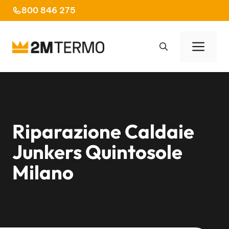
Vai
800 846 275
al
contenuto
Men
Riparazione Caldaie
Junkers Quintosole
Milano