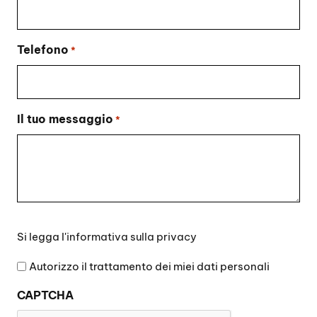
Telefono
*
Il tuo messaggio
*
Si
Si legga l'
informativa sulla privacy
legga
l'informativa
Autorizzo il trattamento dei miei dati personali
sulla
CAPTCHA
privacy
*