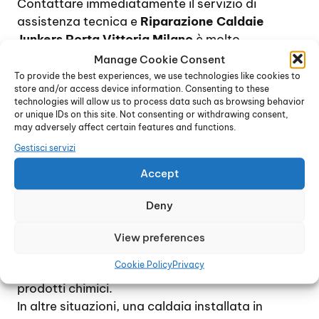
Contattare immediatamente il servizio di
assistenza tecnica e
Riparazione Caldaie
Junkers Porta Vittoria Milano
è molto
importante, in quanto consente agli operatori di
Manage Cookie Consent
capire subito la natura del guasto e pianificare
To provide the best experiences, we use technologies like cookies to
store and/or access device information. Consenting to these
la riparazione di conseguenza.
technologies will allow us to process data such as browsing behavior
Le cause di un guasto alla caldaia possono
or unique IDs on this site. Not consenting or withdrawing consent,
essere diverse. Talvolta, il problema non è
may adversely affect certain features and functions.
legato al dispositivo stesso ma ad un
Gestisci servizi
inconveniente che riguarda le tubature dei
Accept
caloriferi, ostruite dal calcare, o ad una
combustione incompleta o non corretta, oppure
Deny
ancora all’accumulo di polvere e detriti
all’interno della caldaia, specialmente se
View preferences
installata all’esterno, con la necessità di
Cookie Policy
Privacy
ricorrere ad una procedura di lavaggio con
prodotti chimici.
In altre situazioni, una caldaia installata in