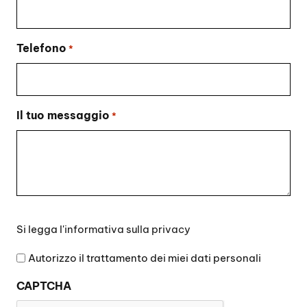
Telefono
*
Il tuo messaggio
*
Si
Si legga l'
informativa sulla privacy
legga
l'informativa
Autorizzo il trattamento dei miei dati personali
sulla
CAPTCHA
privacy
*