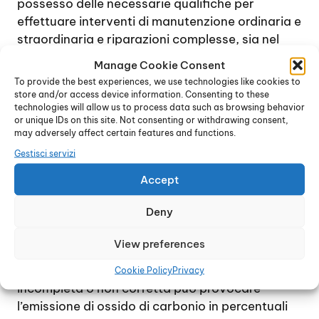
possesso delle necessarie qualifiche per
effettuare interventi di manutenzione ordinaria e
straordinaria e riparazioni complesse, sia nel
contesto delle norme legislative, sia per
Manage Cookie Consent
risolvere problemi di funzionamento, guasti e
To provide the best experiences, we use technologies like cookies to
anomalie.
store and/or access device information. Consenting to these
technologies will allow us to process data such as browsing behavior
In caso di blocchi della caldaia e problemi di
or unique IDs on this site. Not consenting or withdrawing consent,
funzionamento, si raccomanda di evitare
may adversely affect certain features and functions.
assolutamente qualsiasi intervento fai da te e di
Gestisci servizi
rivolgersi immediatamente ad un tecnico
Accept
esperto: la presenza di un bruciatore a gas e di
un processo di combustione rendono necessario
Deny
l’intervento di un esperto, per evitare rischi
anche di grave entità per la salute delle persone
View preferences
e dell’ambiente naturale.
Occorre tenere presente che una combustione
Cookie Policy
Privacy
incompleta o non corretta può provocare
l’emissione di ossido di carbonio in percentuali